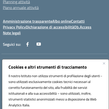
Planning attività
Piano annuale attività
Amministrazione trasparente
Albo online
Contatti
Privacy Policy
Dichiarazione di accessibilità
Ob.Access
Note legali
Seguici su:
Indirizzo:
Via Nelson Mandela,7 - 62012 Civitanova Marche (MC)
Centralino:
Cookies e altri strumenti di tracciamento
0733/815931 - 0733/784180
Email:
MCIS00200P@istruzione.it
Il nostro Istituto non utilizza strumenti di profilazione degli utenti -
Posta elettronica certificata (PEC):
MCIS00200P@pec.istruzione.it
sono utilizzati esclusivamente cookies tecnici necessari al
Codice fiscale: 80006860433
corretto funzionamento del sito, alla fruibilità dei servizi
Codice meccanografico:
MCIS00200P
istituzionali e alla sua accessibilità – sono utilizzati, inoltre,
strumenti statistici anonimizzati messi a disposizione da Web
Analytics Italia.
Hosting & Powered by 3D Solution S.r.l.