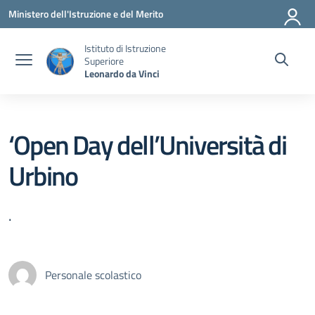
Vai ai contenuti
Vai al menu di navigazione
Vai al footer
Ministero dell'Istruzione e del Merito
Istituto di Istruzione
Superiore
Leonardo da Vinci
‘Open Day dell’Università di
Urbino
.
Personale scolastico