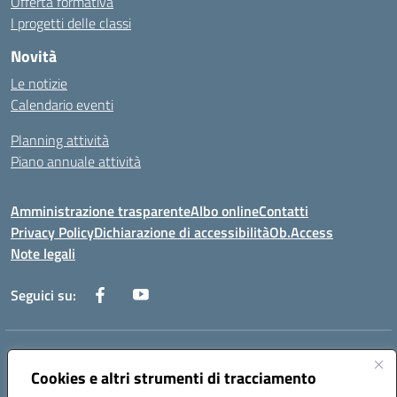
Offerta formativa
I progetti delle classi
Novità
Le notizie
Calendario eventi
Planning attività
Piano annuale attività
Amministrazione trasparente
Albo online
Contatti
Privacy Policy
Dichiarazione di accessibilità
Ob.Access
Note legali
Seguici su:
Indirizzo:
Via Nelson Mandela,7 - 62012 Civitanova Marche (MC)
Centralino:
Cookies e altri strumenti di tracciamento
0733/815931 - 0733/784180
Email:
MCIS00200P@istruzione.it