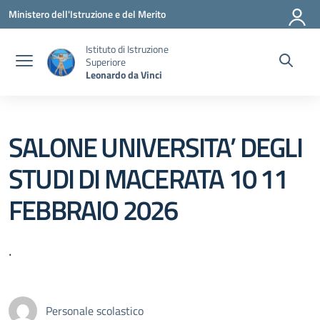
Vai ai contenuti
Vai al menu di navigazione
Vai al footer
Ministero dell'Istruzione e del Merito
Istituto di Istruzione
Superiore
Leonardo da Vinci
SALONE UNIVERSITA’ DEGLI
STUDI DI MACERATA 10 11
FEBBRAIO 2026
.
Personale scolastico