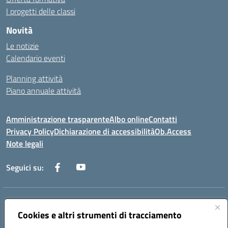
I progetti delle classi
Novità
Le notizie
Calendario eventi
Planning attività
Piano annuale attività
Amministrazione trasparente
Albo online
Contatti
Privacy Policy
Dichiarazione di accessibilità
Ob.Access
Note legali
Seguici su:
Indirizzo:
Via Nelson Mandela,7 - 62012 Civitanova Marche (MC)
Centralino:
Cookies e altri strumenti di tracciamento
0733/815931 - 0733/784180
Email:
MCIS00200P@istruzione.it