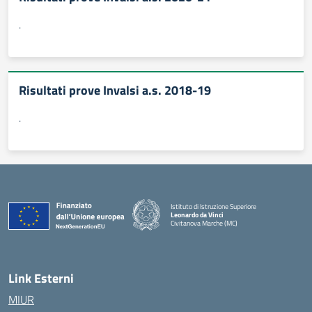
.
Risultati prove Invalsi a.s. 2018-19
.
Istituto di Istruzione Superiore
Leonardo da Vinci
Civitanova Marche (MC)
— Visita la pagina iniziale della scuola
Link Esterni
MIUR