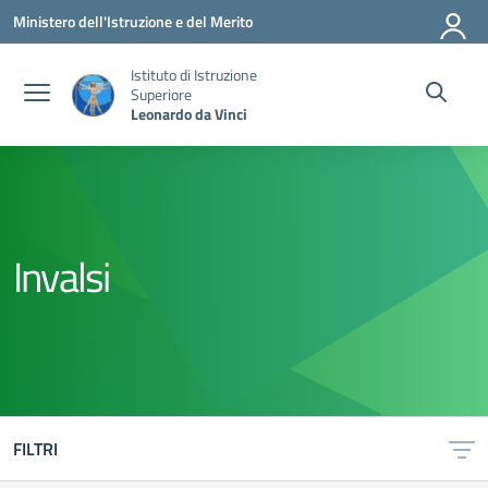
Vai ai contenuti
Vai al menu di navigazione
Vai al footer
Ministero dell'Istruzione e del Merito
Istituto di Istruzione
Superiore
Leonardo da Vinci
Invalsi
FILTRI