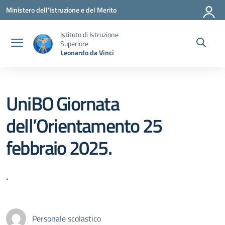
Vai ai contenuti
Vai al menu di navigazione
Vai al footer
Ministero dell'Istruzione e del Merito
Istituto di Istruzione
Superiore
Leonardo da Vinci
UniBO Giornata
dell’Orientamento 25
febbraio 2025.
.
Personale scolastico