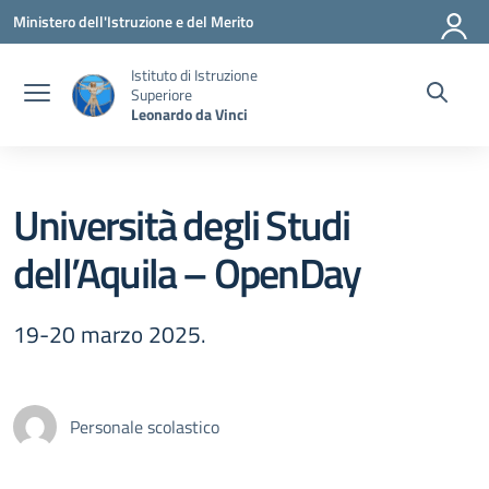
Vai ai contenuti
Vai al menu di navigazione
Vai al footer
Ministero dell'Istruzione e del Merito
Istituto di Istruzione
Superiore
Leonardo da Vinci
Università degli Studi
dell’Aquila – OpenDay
19-20 marzo 2025.
Personale scolastico