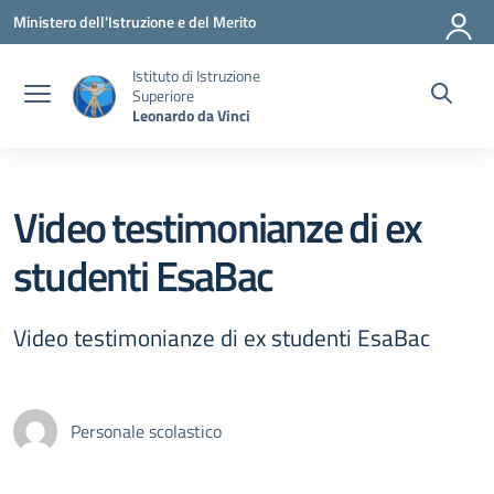
Vai ai contenuti
Vai al menu di navigazione
Vai al footer
Ministero dell'Istruzione e del Merito
Istituto di Istruzione
Superiore
Leonardo da Vinci
Video testimonianze di ex
studenti EsaBac
Video testimonianze di ex studenti EsaBac
Personale scolastico