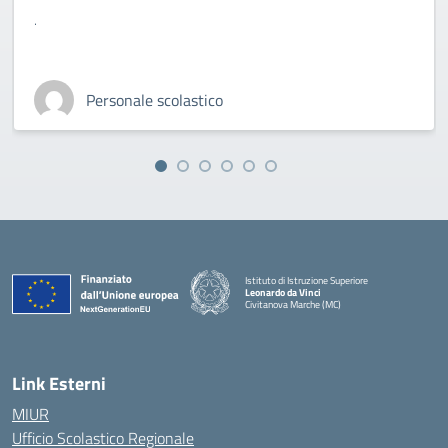
.
Personale scolastico
Istituto di Istruzione Superiore
Leonardo da Vinci
Civitanova Marche (MC)
— Visita la pagina iniziale della scuola
Link Esterni
MIUR
Ufficio Scolastico Regionale