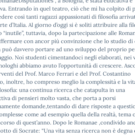
omanaeDisputationes , a Bologna, è stata educativa e
va. Entrando in quel teatro, ciò che mi ha colpito di 
edere così tanti ragazzi appassionati di filosofia arriva
te d’Italia. Al giorno d’oggi si è soliti attribuire alla fi
to “inutile”, tuttavia, dopo la partecipazione alle Roma
ffermare con ancor più convinzione che lo studio di
 può davvero portare ad uno sviluppo del proprio pe
aggio. Noi studenti cimentandoci negli elaborati, nei 
ologhi abbiamo avuto l’opportunità di crescere. Asc
erventi del Prof. Marco Ferrari e del Prof. Costantino
o, inoltre, ho compreso meglio la complessità e la vita
ilosofia: una continua ricerca che catapulta in una
tiva di pensieri molto vasta, che porta a porsi
uamente domande,tentando di dare risposte a questi
omplesse come ad esempio quella della realtà, tema 
corso di quest’anno. Dopo le Romanae ,condivido an
motto di Socrate: “Una vita senza ricerca non è degna 