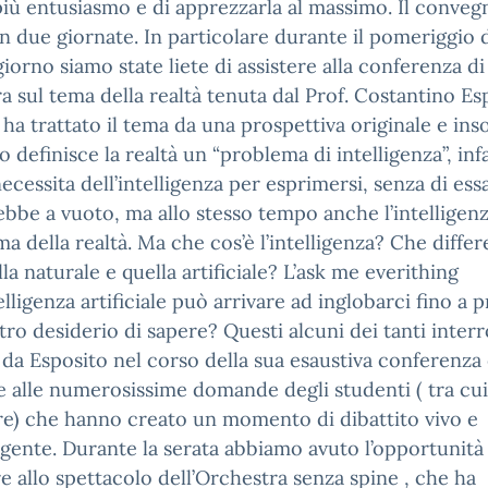
iù entusiasmo e di apprezzarla al massimo. Il convegn
in due giornate. In particolare durante il pomeriggio 
iorno siamo state liete di assistere alla conferenza di
a sul tema della realtà tenuta dal Prof. Costantino Es
e ha trattato il tema da una prospettiva originale e inso
o definisce la realtà un “problema di intelligenza”, infa
necessita dell’intelligenza per esprimersi, senza di ess
bbe a vuoto, ma allo stesso tempo anche l’intelligen
a della realtà. Ma che cos’è l’intelligenza? Che differ
lla naturale e quella artificiale? L’ask me everithing
telligenza artificiale può arrivare ad inglobarci fino a p
tro desiderio di sapere? Questi alcuni dei tanti interr
i da Esposito nel corso della sua esaustiva conferenza 
e alle numerosissime domande degli studenti ( tra cu
re) che hanno creato un momento di dibattito vivo e
gente. Durante la serata abbiamo avuto l’opportunità 
re allo spettacolo dell’Orchestra senza spine , che ha