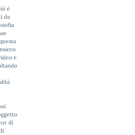
più è
ti da
losofia
nae
 questa
nsiero
video e
oltando
lità
oni
oggetto
cor di
di