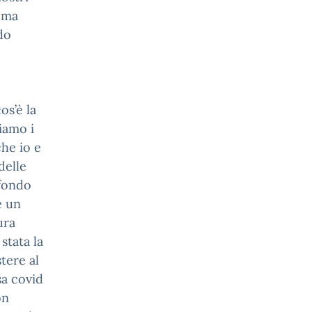
, ma
do
os’è la
iamo i
che io e
delle
 fondo
e un
ura
stata la
tere al
sa covid
on