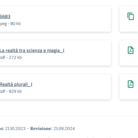
6683
jpeg - 80 kb
La realtà tra scienza e magia_J
pdf - 272 kb
Realtà plurali_J
pdf - 829 kb
o:
21.10.2023
-
Revisione:
21.08.2024