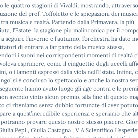
o le quattro stagioni di Vivaldi, mostrando, attravers
duzione del prof. Toffoletto e le spiegazioni dei musicist
tra musica e realtà. Partendo dalla Primavera, la più
uta, l’Estate, la stagione più malinconica per il comp
 a seguire l’inverno e l’autunno, l’orchestra ha dato 
ttatori di entrare a far parte della musica stessa,
ndoci i suoni nei corrispondenti momenti di realtà 
 voleva esprimere, come il cinguettio degli uccelli affi
ini, o i lamenti espressi dalla viola nell’Estate. Infine, c
ango’ si è concluso lo spettacolo e anche la nostra sera
seguente hanno avuto luogo gli age contra e le premi
non avendo vinto alcun premio, alla fine di questo ma
o ci riteniamo senza dubbio fortunate di aver potut
pare a quest’incredibile esperienza e speriamo che alt
 potranno provare questo nostro stesso piacere. Glor
Giulia Pepi , Giulia Castagna , V A Scientifico L’esperi