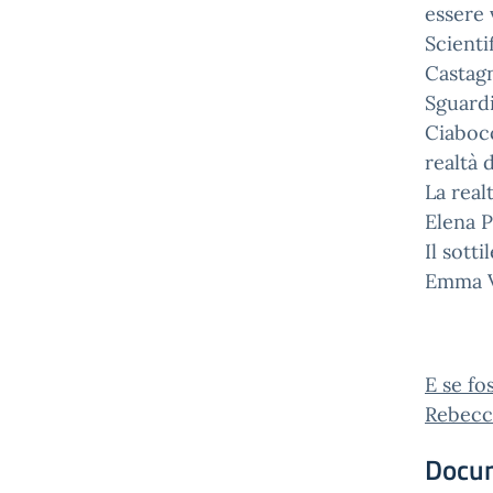
essere 
Scienti
Castagn
Sguardi
Ciabocc
realtà 
La real
Elena P
Il sott
Emma Vi
E se fo
Rebecca
Docu