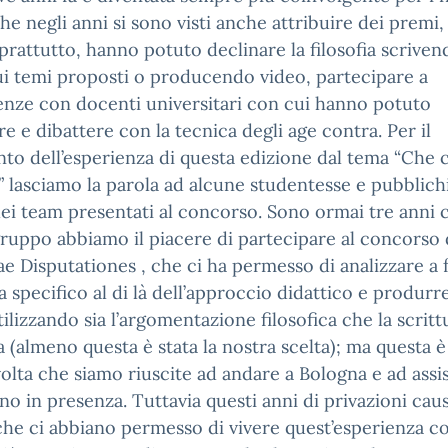
he negli anni si sono visti anche attribuire dei premi
prattutto, hanno potuto declinare la filosofia scriven
ui temi proposti o producendo video, partecipare a
nze con docenti universitari con cui hanno potuto
re e dibattere con la tecnica degli age contra. Per il
to dell’esperienza di questa edizione dal tema “Che c
” lasciamo la parola ad alcune studentesse e pubblich
dei team presentati al concorso. Sono ormai tre anni 
gruppo abbiamo il piacere di partecipare al concorso 
 Disputationes , che ci ha permesso di analizzare a
 specifico al di là dell’approccio didattico e produrr
tilizzando sia l’argomentazione filosofica che la scritt
a (almeno questa è stata la nostra scelta); ma questa è 
olta che siamo riuscite ad andare a Bologna e ad assis
o in presenza. Tuttavia questi anni di privazioni cau
he ci abbiano permesso di vivere quest’esperienza c