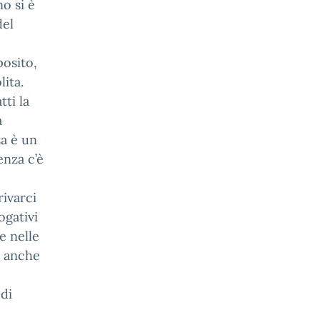
o si è
del
posito,
lita.
tti la
a
za è un
enza c’è
rivarci
ogativi
e nelle
i anche
di