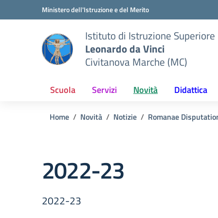
Vai ai contenuti
Vai al menu di navigazione
Vai al footer
Ministero dell'Istruzione e del Merito
Istituto di Istruzione Superiore
Leonardo da Vinci
Civitanova Marche (MC)
Scuola
Servizi
Novità
Didattica
Home
Novità
Notizie
Romanae Disputatio
2022-23
2022-23