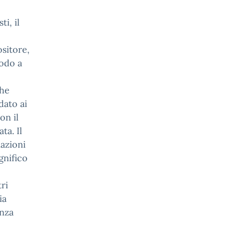
o
i, il
ositore,
modo a
che
dato ai
on il
ta. Il
azioni
gnifico
o
ri
ia
enza