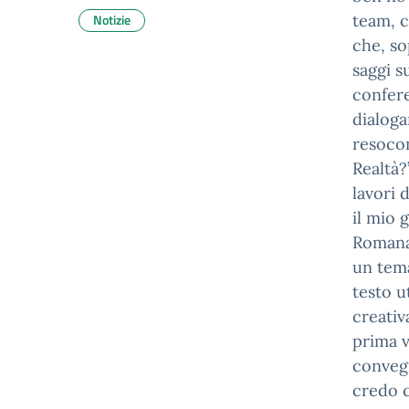
Notizie
team, c
che, so
saggi s
confere
dialoga
resocon
Realtà?
lavori 
il mio 
Romanae
un tema
testo u
creativ
prima v
convegn
credo c