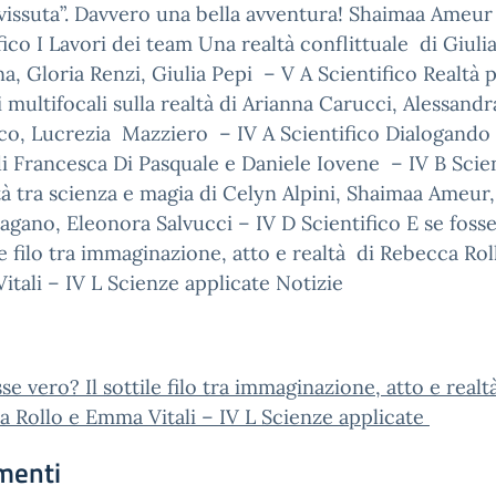
vissuta”. Davvero una bella avventura! Shaimaa Ameur
fico I Lavori dei team Una realtà conflittuale di Giuli
a, Gloria Renzi, Giulia Pepi – V A Scientifico Realtà p
 multifocali sulla realtà di Arianna Carucci, Alessandr
o, Lucrezia Mazziero – IV A Scientifico Dialogando 
di Francesca Di Pasquale e Daniele Iovene – IV B Scien
tà tra scienza e magia di Celyn Alpini, Shaimaa Ameur
agano, Eleonora Salvucci – IV D Scientifico E se foss
ile filo tra immaginazione, atto e realtà di Rebecca Rol
tali – IV L Scienze applicate Notizie
sse vero? Il sottile filo tra immaginazione, atto e realt
 Rollo e Emma Vitali – IV L Scienze applicate
menti