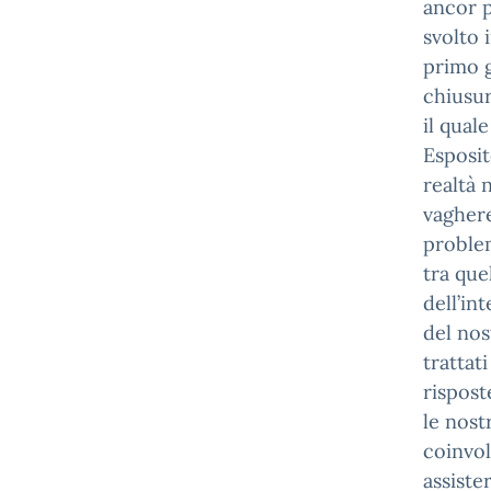
ancor p
svolto 
primo g
chiusur
il qual
Esposit
realtà 
vaghere
problem
tra que
dell’in
del nos
trattat
rispost
le nost
coinvol
assiste