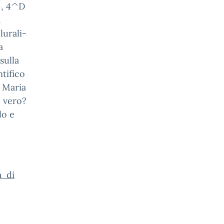
 , 4^D
a
lurali-
a
sulla
tifico
, Maria
e vero?
lo e
à di