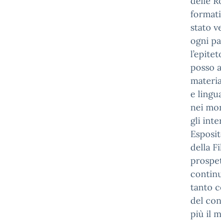
delle R
formati
stato v
ogni par
l’epite
posso a
materia
e lingu
nei mon
gli int
Esposit
della F
prospet
contin
tanto c
del con
più il 