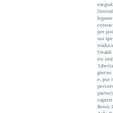
eseguit
l’intro
legame 
conosci
per poi
noi spe
traduce
Vivaldi
tre viol
‘Libert
giorno 
e, pur 
percors
parteci
ragazzi
Renzi, 