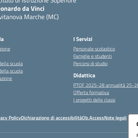
tituto di Istruzione Superiore
eonardo da Vinci
ivitanova Marche (MC)
Visita la pagina iniziale della scuola
la
I Servizi
zione
Personale scolastico
Famiglie e studenti
della scuola
Percorsi di studio
della scuola
Didattica
azione
PTOF 2025-28 annualità 25-2
Offerta formativa
I progetti delle classi
vacy Policy
Dichiarazione di accessibilità
Ob.Access
Note legali