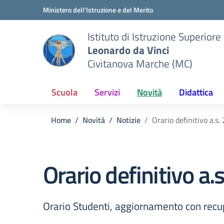
Vai ai contenuti
Vai al menu di navigazione
Vai al footer
Ministero dell'Istruzione e del Merito
Istituto di Istruzione Superiore
Leonardo da Vinci
Civitanova Marche (MC)
Scuola
Servizi
Novità
Didattica
Home
Novità
Notizie
Orario definitivo a.s
Orario definitivo a
Orario Studenti, aggiornamento con recu