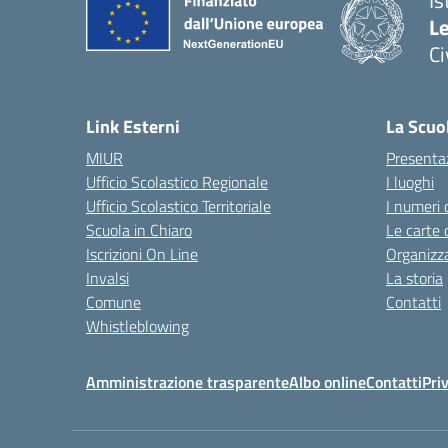
Is
L
C
— 
Link Esterni
La Scuo
MIUR
Presenta
Ufficio Scolastico Regionale
I luoghi
Ufficio Scolastico Territoriale
I numeri 
Scuola in Chiaro
Le carte 
Iscrizioni On Line
Organizz
Invalsi
La storia
Comune
Contatti
Whistleblowing
Amministrazione trasparente
Albo online
Contatti
Pri