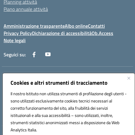
Planning attività
Piano annuale attività
Amministrazione trasparente
Albo online
Contatti
Privacy Policy
Dichiarazione di accessibilità
Ob.Access
Note legali
Seguici su:
Indirizzo:
Via Nelson Mandela,7 - 62012 Civitanova Marche (MC)
Centralino:
Cookies e altri strumenti di tracciamento
0733/815931 - 0733/784180
Email:
MCIS00200P@istruzione.it
Il nostro Istituto non utilizza strumenti di profilazione degli utenti -
Posta elettronica certificata (PEC):
MCIS00200P@pec.istruzione.it
sono utilizzati esclusivamente cookies tecnici necessari al
Codice fiscale: 80006860433
corretto funzionamento del sito, alla fruibilità dei servizi
Codice meccanografico:
MCIS00200P
istituzionali e alla sua accessibilità – sono utilizzati, inoltre,
strumenti statistici anonimizzati messi a disposizione da Web
Analytics Italia.
Hosting & Powered by 3D Solution S.r.l.