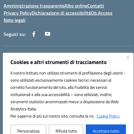
Amministrazione trasparente
Albo online
Contatti
Privacy Policy
Dichiarazione di accessibilità
Ob.Access
Note legali
Seguici su:
Indirizzo:
Via Nelson Mandela,7 - 62012 Civitanova Marche (MC)
Centralino:
Cookies e altri strumenti di tracciamento
0733/815931 - 0733/784180
Email:
MCIS00200P@istruzione.it
Il nostro Istituto non utilizza strumenti di profilazione degli utenti -
Posta elettronica certificata (PEC):
MCIS00200P@pec.istruzione.it
sono utilizzati esclusivamente cookies tecnici necessari al
Codice fiscale: 80006860433
corretto funzionamento del sito, alla fruibilità dei servizi
Codice meccanografico:
MCIS00200P
istituzionali e alla sua accessibilità – sono utilizzati, inoltre,
strumenti statistici anonimizzati messi a disposizione da Web
Analytics Italia.
Hosting & Powered by 3D Solution S.r.l.
Per saperne di più sul nostro sito, consulta la ns.
Cookie Policy.
Concept & Design by Designers Italia
Personalizza
Rifiuta tutto
Accettare tutto