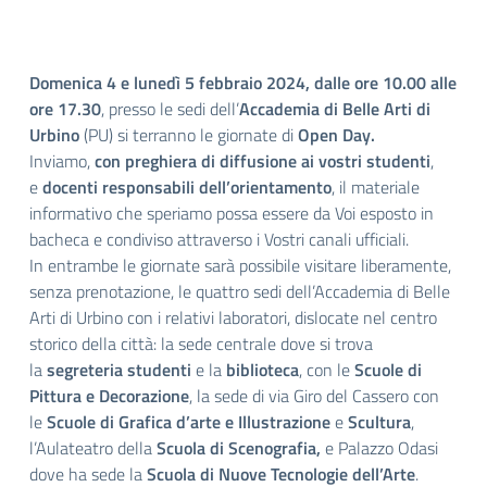
Domenica 4 e lunedì 5 febbraio 2024, dalle ore 10.00 alle
ore 17.30
, presso le sedi dell’
Accademia di Belle Arti di
Urbino
(PU) si terranno le giornate di
Open Day.
Inviamo,
con preghiera di diffusione ai vostri studenti
,
e
docenti responsabili dell’orientamento
, il materiale
informativo che speriamo possa essere da Voi esposto in
bacheca e condiviso attraverso i Vostri canali ufficiali.
In entrambe le giornate sarà possibile visitare liberamente,
senza prenotazione, le quattro sedi dell’Accademia di Belle
Arti di Urbino con i relativi laboratori, dislocate nel centro
storico della città: la sede centrale dove si trova
la
segreteria studenti
e la
biblioteca
, con le
Scuole di
Pittura e Decorazione
, la sede di via Giro del Cassero con
le
Scuole di Grafica d’arte e Illustrazione
e
Scultura
,
l’Aulateatro della
Scuola di Scenografia,
e Palazzo Odasi
dove ha sede la
Scuola di Nuove Tecnologie dell’Arte
.