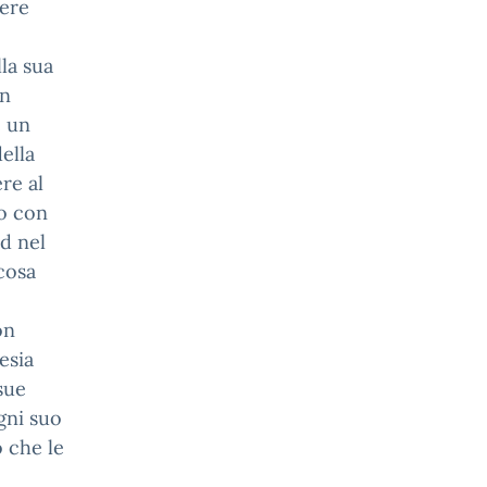
sere
la sua
un
e un
ella
re al
to con
d nel
 cosa
on
esia
sue
ogni suo
ò che le