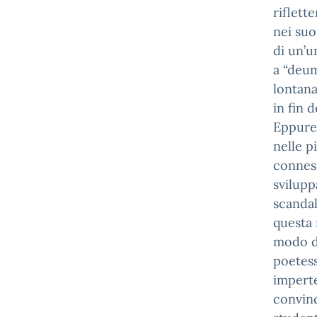
riflett
nei suo
di un’u
a “deum
lontana
in fin 
Eppure 
nelle p
connes
svilupp
scandal
questa 
modo di
poetess
imperte
convinc