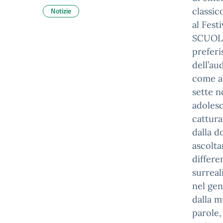
Notizie
classic
al Fest
SCUOLA
preferi
dell’au
come ab
sette n
adolesc
cattura
dalla d
ascolta
differe
surreal
nel gen
dalla m
parole