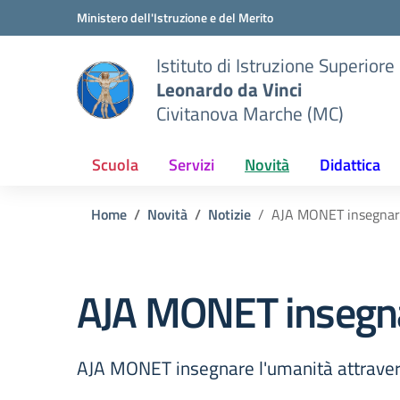
Vai ai contenuti
Vai al menu di navigazione
Vai al footer
Ministero dell'Istruzione e del Merito
Istituto di Istruzione Superiore
Leonardo da Vinci
Civitanova Marche (MC)
Scuola
Servizi
Novità
Didattica
Home
Novità
Notizie
AJA MONET insegnare 
AJA MONET insegnar
AJA MONET insegnare l'umanità attraver