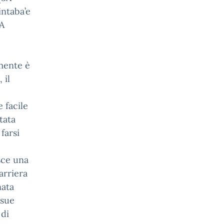
intaba’e
LA
 mente è
 il
 facile
tata
farsi
isce una
carriera
nata
 sue
 di