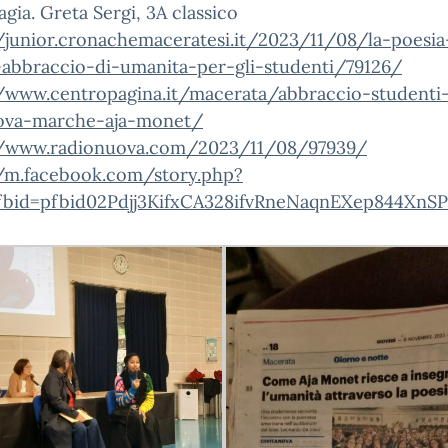
gia. Greta Sergi, 3A classico
/junior.cronachemaceratesi.it/2023/11/08/la-poesia
abbraccio-di-umanita-per-gli-studenti/79126/
//www.centropagina.it/macerata/abbraccio-studenti
nova-marche-aja-monet/
//www.radionuova.com/2023/11/08/97939/
//m.facebook.com/story.php?
fbid=pfbid02Pdjj3KifxCA328ifvRneNaqnEXep844Xn