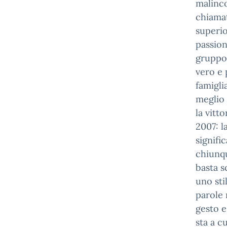
malinco
chiamat
superio
passion
gruppo 
vero e 
famigli
meglio 
la vitt
2007: l
signifi
chiunqu
basta s
uno sti
parole 
gesto e
sta a c