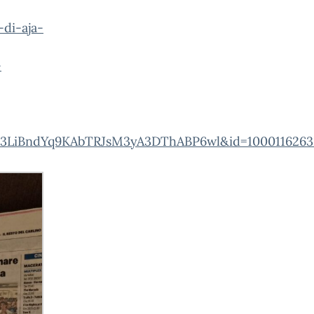
-di-aja-
-
SP3LiBndYq9KAbTRJsM3yA3DThABP6wl&id=100011626