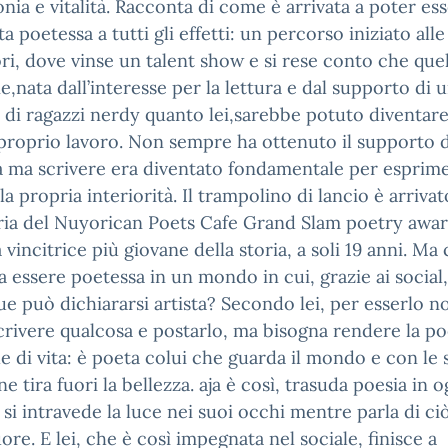
nia e vitalità. Racconta di come è arrivata a poter es
a poetessa a tutti gli effetti: un percorso iniziato alle
ri, dove vinse un talent show e si rese conto che quel
e,nata dall’interesse per la lettura e dal supporto di 
di ragazzi nerdy quanto lei,sarebbe potuto diventar
proprio lavoro. Non sempre ha ottenuto il supporto d
a ma scrivere era diventato fondamentale per esprime
la propria interiorità. Il trampolino di lancio è arriva
oria del Nuyorican Poets Cafe Grand Slam poetry awar
a vincitrice più giovane della storia, a soli 19 anni. Ma
ca essere poetessa in un mondo in cui, grazie ai social,
e può dichiararsi artista? Secondo lei, per esserlo n
crivere qualcosa e postarlo, ma bisogna rendere la po
le di vita: è poeta colui che guarda il mondo e con le 
ne tira fuori la bellezza. aja è così, trasuda poesia in 
 si intravede la luce nei suoi occhi mentre parla di ci
uore. E lei, che è così impegnata nel sociale, finisce a