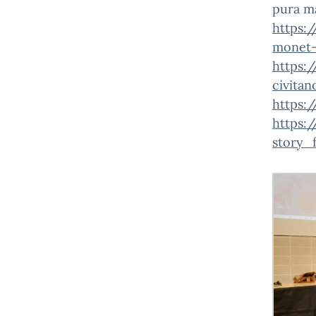
pura ma
https:/
monet-
https:
civita
https:
https:
story_