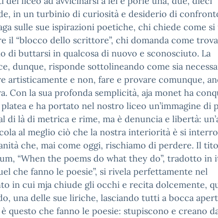
i del liceo ad avvicinarsi a lei e porle una, due, dieci
, in un turbinio di curiosità e desiderio di confronto
aga sulle sue ispirazioni poetiche, chi chiede come si 
e il “blocco dello scrittore”, chi domanda come trovar
o di buttarsi in qualcosa di nuovo e sconosciuto. La
ice, dunque, risponde sottolineando come sia necessa
e artisticamente e non, fare e provare comunque, an
a. Con la sua profonda semplicità, aja monet ha conq
a platea e ha portato nel nostro liceo un’immagine di 
al di là di metrica e rime, ma è denuncia e libertà: un’
cola al meglio ciò che la nostra interiorità è si interr
anità che, mai come oggi, rischiamo di perdere. Il tito
um, “When the poems do what they do”, tradotto in i
el che fanno le poesie”, si rivela perfettamente nel
 in cui mja chiude gli occhi e recita dolcemente, q
o, una delle sue liriche, lasciando tutti a bocca apert
è questo che fanno le poesie: stupiscono e creano dal