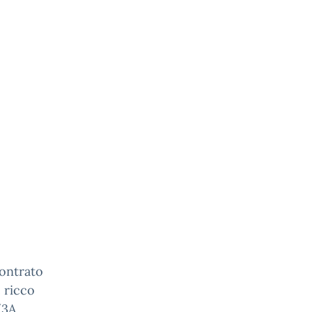
contrato
 ricco
(3A