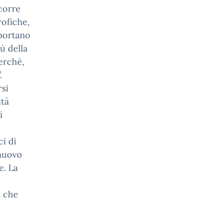
icorre
rofiche,
 portano
ù della
perché,
.
si
ltà
i
ci di
 nuovo
e. La
a che
i