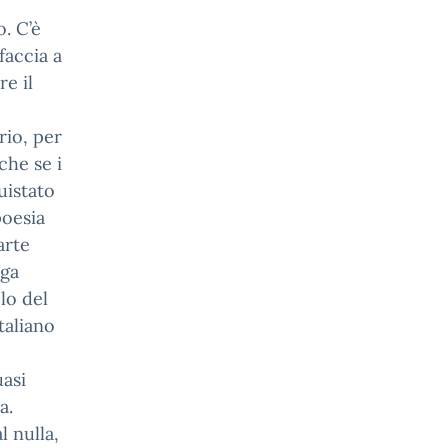
. C’è
faccia a
e il
rio, per
che se i
uistato
poesia
arte
oga
lo del
taliano
uasi
a.
 nulla,