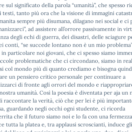
ere sul significato della parola “umanità”, che spesso r
i testi, tanto più ora che la visione di immagini catast
manita sempre più disumana, dilagano nei social e ci
anizzarci”, ad assistere all’orrore passivamente in virt
nza degli echi di guerra, dei disastri, delle sciagure 
dei conti, “se succede lontano non è un mio problema”
in particolare noi giovani, che ci spesso siamo immer
iccole problematiche che ci circondano, siamo in rea
si col mondo più di quanto crediamo e bisogna quind
are un pensiero critico personale per continuare a
izzarci di fronte agli orrori del mondo e riappropriar
nostra umanità. Così la poesia è diventata per aja un
 raccontare la verità, ciò che per lei è più important
a, guardando negli occhi ogni studente, ci ricorda
rrita che il futuro siamo noi e lo fa con una fermezz
e tutta la platea e, tra applausi scroscianti, induce gl