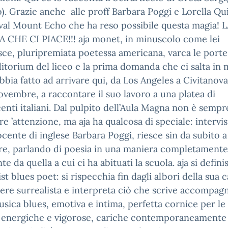
o). Grazie anche alle proff Barbara Poggi e Lorella Qu
ival Mount Echo che ha reso possibile questa magia! 
 CHE CI PIACE!!! aja monet, in minuscolo come lei
sce, pluripremiata poetessa americana, varca le porte
ditorium del liceo e la prima domanda che ci salta in
bia fatto ad arrivare qui, da Los Angeles a Civitanova,
ovembre, a raccontare il suo lavoro a una platea di
enti italiani. Dal pulpito dell’Aula Magna non è sempre
re ’attenzione, ma aja ha qualcosa di speciale: intervis
ocente di inglese Barbara Poggi, riesce sin da subito a 
re, parlando di poesia in una maniera completamente
nte da quella a cui ci ha abituati la scuola. aja si defin
ist blues poet: si rispecchia fin dagli albori della sua 
ere surrealista e interpreta ciò che scrive accompag
usica blues, emotiva e intima, perfetta cornice per le
, energiche e vigorose, cariche contemporaneamente