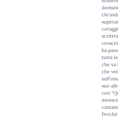
student
domande
chi ind
superar
coraggi
scrittr
crescer
ha paur
tutta l
che va 
che vei
sull’um
suo alb
con “Qu
momento
cantand
Perché 