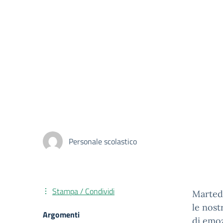
Personale scolastico
Stampa / Condividi
Martedì
le nost
Argomenti
di emoz