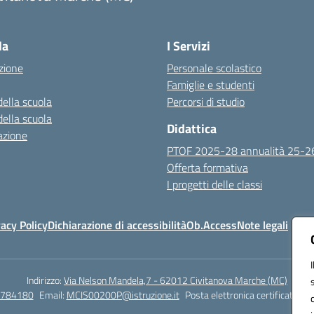
Visita la pagina iniziale della scuola
la
I Servizi
zione
Personale scolastico
Famiglie e studenti
della scuola
Percorsi di studio
della scuola
Didattica
azione
PTOF 2025-28 annualità 25-2
Offerta formativa
I progetti delle classi
vacy Policy
Dichiarazione di accessibilità
Ob.Access
Note legali
Indirizzo:
Via Nelson Mandela,7 - 62012 Civitanova Marche (MC)
/784180
Email:
MCIS00200P@istruzione.it
Posta elettronica certificata (P