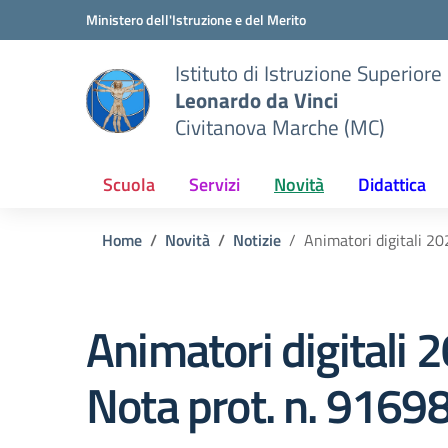
Vai ai contenuti
Vai al menu di navigazione
Vai al footer
Ministero dell'Istruzione e del Merito
Istituto di Istruzione Superiore
Leonardo da Vinci
Civitanova Marche (MC)
Scuola
Servizi
Novità
Didattica
Home
Novità
Notizie
Animatori digitali 2
Animatori digitali
Nota prot. n. 9169