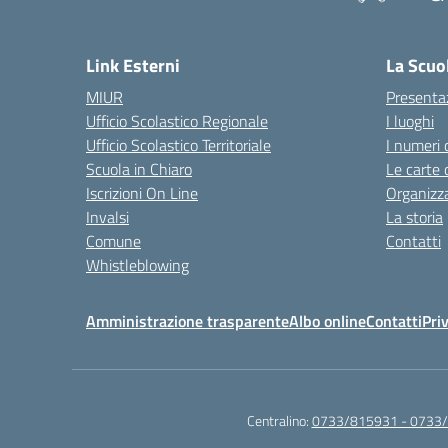
— 
Link Esterni
La Scuo
MIUR
Presenta
Ufficio Scolastico Regionale
I luoghi
Ufficio Scolastico Territoriale
I numeri 
Scuola in Chiaro
Le carte 
Iscrizioni On Line
Organizz
Invalsi
La storia
Comune
Contatti
Whistleblowing
Amministrazione trasparente
Albo online
Contatti
Pri
Centralino:
0733/815931 - 0733