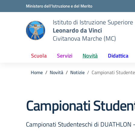
Vai ai contenuti
Vai al menu di navigazione
Vai al footer
Ministero dell'Istruzione e del Merito
Istituto di Istruzione Superiore
Leonardo da Vinci
Civitanova Marche (MC)
Scuola
Servizi
Novità
Didattica
Home
Novità
Notizie
Campionati Studente
Campionati Studen
Campionati Studenteschi di DUATHLON -