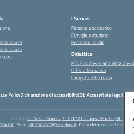
Visita la pagina iniziale della scuola
la
I Servizi
zione
Personale scolastico
Famiglie e studenti
della scuola
Percorsi di studio
della scuola
Didattica
azione
PTOF 2025-28 annualità 25-2
Offerta formativa
I progetti delle classi
vacy Policy
Dichiarazione di accessibilità
Ob.Access
Note legali
Indirizzo:
Via Nelson Mandela,7 - 62012 Civitanova Marche (MC)
/784180
Email:
MCIS00200P@istruzione.it
Posta elettronica certificata (P