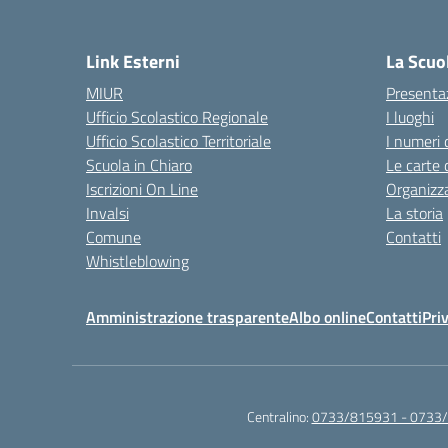
— 
Link Esterni
La Scuo
MIUR
Presenta
Ufficio Scolastico Regionale
I luoghi
Ufficio Scolastico Territoriale
I numeri 
Scuola in Chiaro
Le carte 
Iscrizioni On Line
Organizz
Invalsi
La storia
Comune
Contatti
Whistleblowing
Amministrazione trasparente
Albo online
Contatti
Pri
Centralino:
0733/815931 - 0733