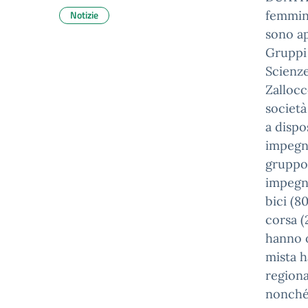
Notizie
femmine
sono ap
Gruppi 
Scienze
Zallocc
società
a dispo
impegno
gruppo 
impegna
bici (8
corsa (
hanno o
mista h
regional
nonché 