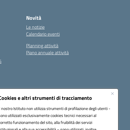
Novità
Le notizie
Calendario eventi
Planning attività
Piano annuale attività
6
Seguici su:
Cookies e altri strumenti di tracciamento
Il nostro Istituto non utilizza strumenti di profilazione degli utenti -
sono utilizzati esclusivamente cookies tecnici necessari al
EC):
MCIS00200P@pec.istruzione.it
corretto funzionamento del sito, alla fruibilità dei servizi
istituzionali e alla sua accessibilità – sono utilizzati, inoltre,