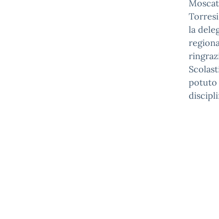
Moscatel
Torresi
la dele
regiona
ringraz
Scolast
potuto 
discipli