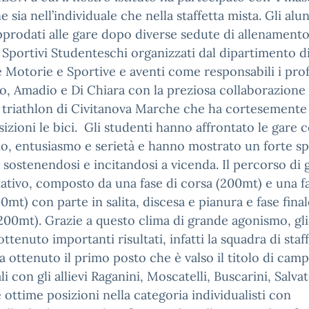
 sia nell’individuale che nella staffetta mista. Gli alu
prodati alle gare dopo diverse sedute di allenamento
Sportivi Studenteschi organizzati dal dipartimento d
 Motorie e Sportive e aventi come responsabili i prof
o, Amadio e Di Chiara con la preziosa collaborazione 
 triathlon di Civitanova Marche che ha cortesement
sizioni le bici. Gli studenti hanno affrontato le gare 
, entusiasmo e serietà e hanno mostrato un forte spi
sostenendosi e incitandosi a vicenda. Il percorso di 
tivo, composto da una fase di corsa (200mt) e una fa
00mt) con parte in salita, discesa e pianura e fase final
200mt). Grazie a questo clima di grande agonismo, gli 
ttenuto importanti risultati, infatti la squadra di staf
a ottenuto il primo posto che è valso il titolo di camp
i con gli allievi Raganini, Moscatelli, Buscarini, Salvat
ottime posizioni nella categoria individualisti con