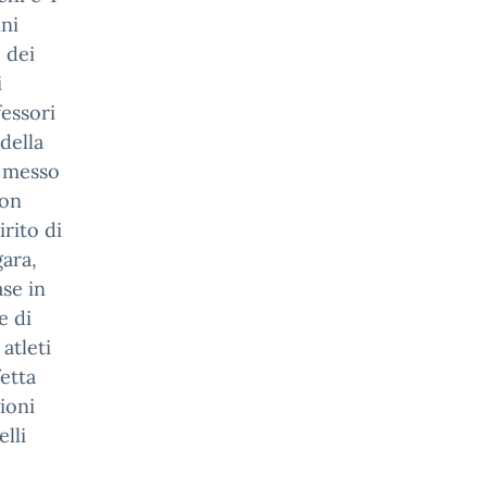
nni
 dei
i
essori
della
e messo
con
rito di
gara,
se in
e di
atleti
fetta
ioni
elli