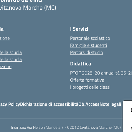
ivitanova Marche (MC)
Visita la pagina iniziale della scuola
la
I Servizi
zione
Personale scolastico
Famiglie e studenti
della scuola
Percorsi di studio
della scuola
Didattica
azione
PTOF 2025-28 annualità 25-2
Offerta formativa
I progetti delle classi
vacy Policy
Dichiarazione di accessibilità
Ob.Access
Note legali
Indirizzo:
Via Nelson Mandela,7 - 62012 Civitanova Marche (MC)