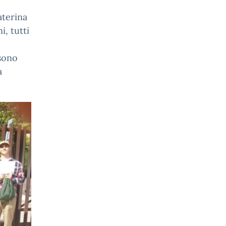
aterina
i, tutti
 sono
a