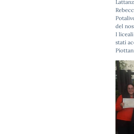
Lattanz
Rebecca
Potaliv
del nos
I licea
stati a
Piottan