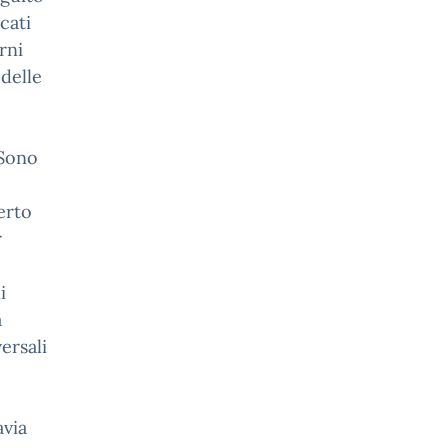
cati
rni
 delle
 Sono
berto
r
i
a
ersali
avia