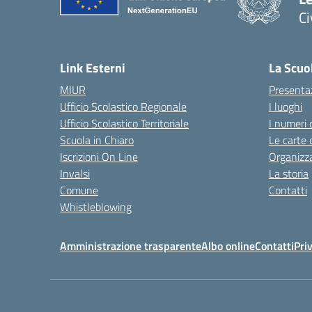
C
— 
Link Esterni
La Scuo
MIUR
Presenta
Ufficio Scolastico Regionale
I luoghi
Ufficio Scolastico Territoriale
I numeri 
Scuola in Chiaro
Le carte 
Iscrizioni On Line
Organizz
Invalsi
La storia
Comune
Contatti
Whistleblowing
Amministrazione trasparente
Albo online
Contatti
Pri