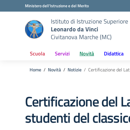
Vai ai contenuti
Vai al menu di navigazione
Vai al footer
Ministero dell'Istruzione e del Merito
Istituto di Istruzione Superiore
Leonardo da Vinci
Civitanova Marche (MC)
Scuola
Servizi
Novità
Didattica
Home
Novità
Notizie
Certificazione del La
Certificazione del 
studenti del classic