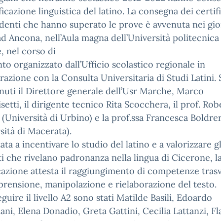
ificazione linguistica del latino. La consegna dei certifi
udenti che hanno superato le prove è avvenuta nei gio
ad Ancona, nell’Aula magna dell’Università politecnica
 nel corso di
to organizzato dall’Ufficio scolastico regionale in
razione con la Consulta Universitaria di Studi Latini.
nuti il Direttore generale dell’Usr Marche, Marco
isetti, il dirigente tecnico Rita Scocchera, il prof. Ro
(Università di Urbino) e la prof.ssa Francesca Boldre
sità di Macerata).
zata a incentivare lo studio del latino e a valorizzare gl
i che rivelano padronanza nella lingua di Cicerone, l
cazione attesta il raggiungimento di competenze trasv
rensione, manipolazione e rielaborazione del testo.
guire il livello A2 sono stati Matilde Basili, Edoardo
ani, Elena Donadio, Greta Gattini, Cecilia Lattanzi, Fl