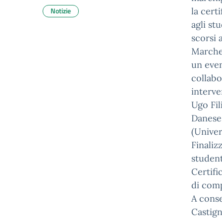
Notizie
la cert
agli st
scorsi 
Marche,
un even
collabo
interve
Ugo Fil
Danese 
(Univer
Finaliz
student
Certifi
di comp
A conse
Castign