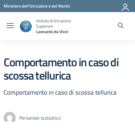
Vai ai contenuti
Vai al menu di navigazione
Vai al footer
Ministero dell'Istruzione e del Merito
Istituto di Istruzione
Superiore
Leonardo da Vinci
Comportamento in caso di
scossa tellurica
Comportamento in caso di scossa tellurica
Personale scolastico