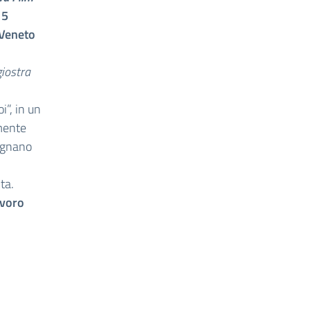
15
 Veneto
giostra
i”, in un
amente
tignano
ta.
avoro