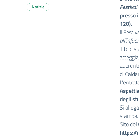
Festival
Notizie
presso i
128).
Il Festi
all’infuor
Titolo si
atteggia
aderente
di Calda
L’entrat
Aspetti
degli st
Si alleg
stampa.
Sito del
https:/