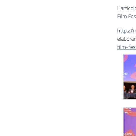
L’artico
Film Fes
https:/
elaborar
film-fe