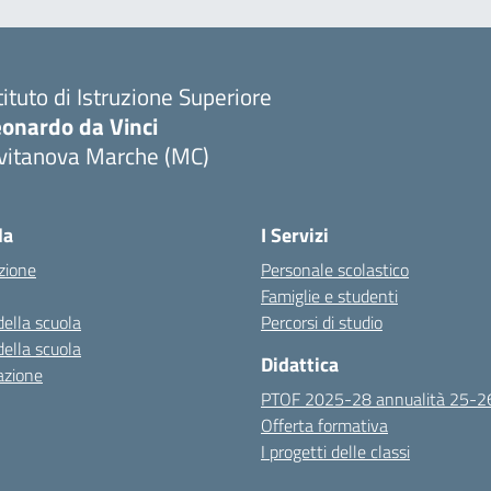
tituto di Istruzione Superiore
eonardo da Vinci
ivitanova Marche (MC)
Visita la pagina iniziale della scuola
la
I Servizi
zione
Personale scolastico
Famiglie e studenti
della scuola
Percorsi di studio
della scuola
Didattica
azione
PTOF 2025-28 annualità 25-2
Offerta formativa
I progetti delle classi