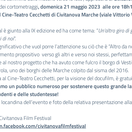
dei cortometraggi
, domenica 21 maggio 2023 alle ore 18h
l Cine-Teatro Cecchetti di Civitanova Marche (viale Vittorio
val è giunto alla IX edizione ed ha come tema: “
Un’altro giro di 
i di noi
“.
gnificativo che vuol porre l’attenzione su ciò che è “Altro da no
mento propositivo verso gli altri e verso noi stessi, perfett
 al nostro progetto che ha avuto come fulcro il borgo di Ves
rola, uno dei borghi delle Marche colpito dal sisma del 2016.
a al Cine-Teatro Cecchetti, per la visione del docufilm, è gratui
amo un pubblico numeroso per sostenere questo grande l
udenti e delle studentesse!
a locandina dell’evento e foto della relativa presentazione alla
 Civitanova Film Festival
/m.facebook.com/
civitanovafilmfestival