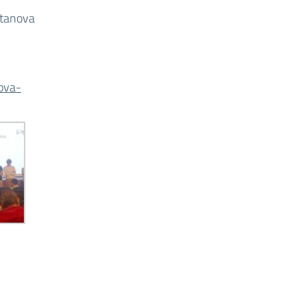
itanova
nova-