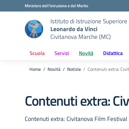
Vai ai contenuti
Vai al menu di navigazione
Vai al footer
Ministero dell'Istruzione e del Merito
Istituto di Istruzione Superiore
Leonardo da Vinci
Civitanova Marche (MC)
Scuola
Servizi
Novità
Didattica
Home
Novità
Notizie
Contenuti extra: Civi
Contenuti extra: Ci
Contenuti extra: Civitanova Film Festival