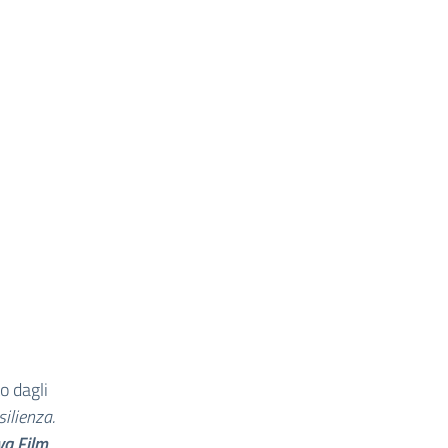
to dagli
silienza.
va Film