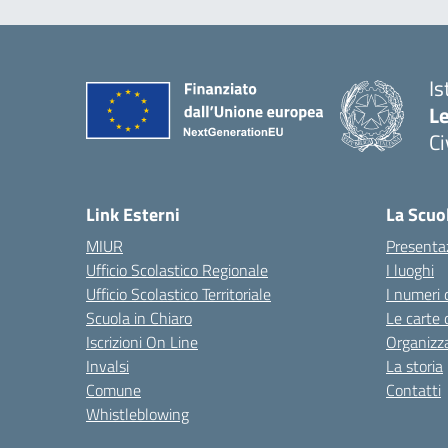
Is
L
C
— 
Link Esterni
La Scuo
MIUR
Presenta
Ufficio Scolastico Regionale
I luoghi
Ufficio Scolastico Territoriale
I numeri 
Scuola in Chiaro
Le carte 
Iscrizioni On Line
Organizz
Invalsi
La storia
Comune
Contatti
Whistleblowing