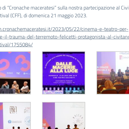
lo di “Cronache maceratesi” sulla nostra partecipazione al Civ
tival (CFF), di domenica 21 maggio 2023.
/m.cronachemaceratesi.
it/2023/05/22/cinema-e-teatro-
per-
e-il-trauma-del-
terremoto-felicetti-
protagonista-al-civita
stival/1755084/