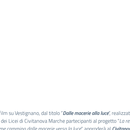
ilm su Vestignano, dal titolo “
Dalle macerie alla luce
“, realizza
 dei Licei di Civitanova Marche partecipanti al progetto “
La re
ome cammino dalle macerie verso la luce
“, approderà al
Civitano