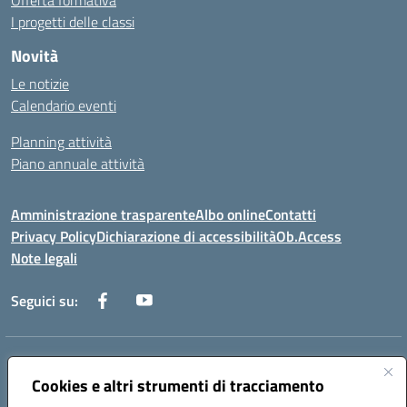
Offerta formativa
I progetti delle classi
Novità
Le notizie
Calendario eventi
Planning attività
Piano annuale attività
Amministrazione trasparente
Albo online
Contatti
Privacy Policy
Dichiarazione di accessibilità
Ob.Access
Note legali
Seguici su:
Indirizzo:
Via Nelson Mandela,7 - 62012 Civitanova Marche (MC)
Centralino:
Cookies e altri strumenti di tracciamento
0733/815931 - 0733/784180
Email:
MCIS00200P@istruzione.it