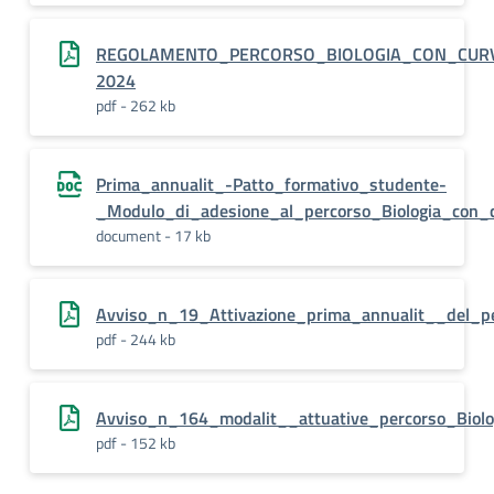
REGOLAMENTO_PERCORSO_BIOLOGIA_CON_CURVA
2024
pdf - 262 kb
Prima_annualit_-Patto_formativo_studente-
_Modulo_di_adesione_al_percorso_Biologia_con_
document - 17 kb
Avviso_n_19_Attivazione_prima_annualit__del_pe
pdf - 244 kb
Avviso_n_164_modalit__attuative_percorso_Biol
pdf - 152 kb