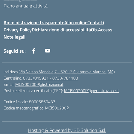
Piano annuale attività
Amministrazione trasparente
Albo online
Contatti
Privacy Policy
Dichiarazione di accessibilità
Ob.Access
Note legali
Seguici su:
Indirizzo:
Via Nelson Mandela,7 - 62012 Civitanova Marche (MC)
Centralino:
0733/815931 - 0733/784180
Email:
MCIS00200P@istruzione.it
Posta elettronica certificata (PEC):
MCIS00200P@pec.istruzione.it
Codice fiscale: 80006860433
Codice meccanografico:
MCIS00200P
Hosting & Powered by 3D Solution S.r.l.