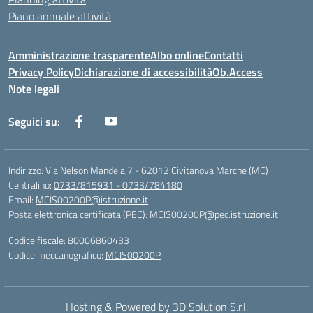
Piano annuale attività
Amministrazione trasparente
Albo online
Contatti
Privacy Policy
Dichiarazione di accessibilità
Ob.Access
Note legali
Seguici su:
Indirizzo:
Via Nelson Mandela,7 - 62012 Civitanova Marche (MC)
Centralino:
0733/815931 - 0733/784180
Email:
MCIS00200P@istruzione.it
Posta elettronica certificata (PEC):
MCIS00200P@pec.istruzione.it
Codice fiscale: 80006860433
Codice meccanografico:
MCIS00200P
Hosting & Powered by 3D Solution S.r.l.