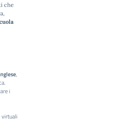
ti che
a,
cuola
inglese
,
ca.
are i
 virtuali