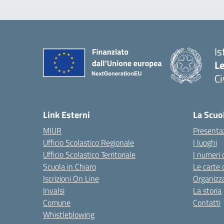
Is
L
C
— 
Link Esterni
La Scuo
MIUR
Presenta
Ufficio Scolastico Regionale
I luoghi
Ufficio Scolastico Territoriale
I numeri 
Scuola in Chiaro
Le carte 
Iscrizioni On Line
Organizz
Invalsi
La storia
Comune
Contatti
Whistleblowing