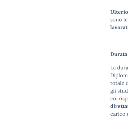
Ulterio
sono le
lavorat
Durata 
La dura
Diploma
totale 
gli stu
corris
diretta
carico 