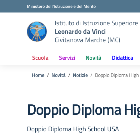
Vai ai contenuti
Vai al menu di navigazione
Vai al footer
Ministero dell'Istruzione e del Merito
Istituto di Istruzione Superiore
Leonardo da Vinci
Civitanova Marche (MC)
Scuola
Servizi
Novità
Didattica
Home
Novità
Notizie
Doppio Diploma High
Doppio Diploma Hi
Doppio Diploma High School USA