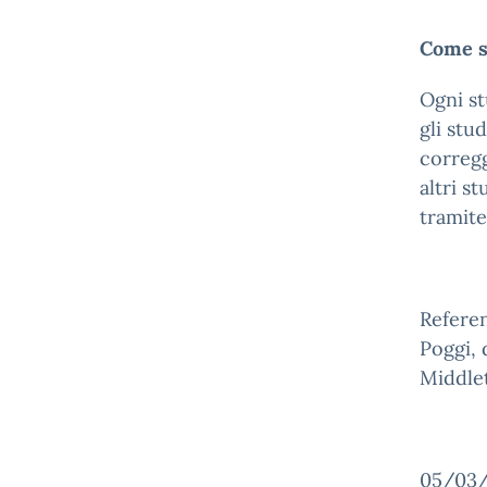
Come si
Ogni s
gli stu
corregg
altri s
tramite
Referen
Poggi, 
Middle
05/03/