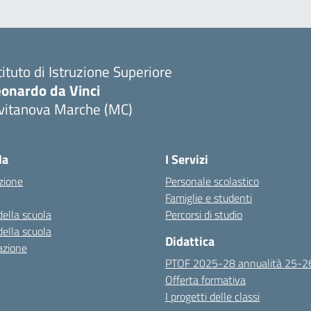
tituto di Istruzione Superiore
eonardo da Vinci
ivitanova Marche (MC)
Visita la pagina iniziale della scuola
la
I Servizi
zione
Personale scolastico
Famiglie e studenti
della scuola
Percorsi di studio
della scuola
Didattica
azione
PTOF 2025-28 annualità 25-2
Offerta formativa
I progetti delle classi