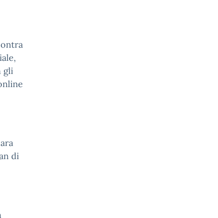
contra
iale,
 gli
online
bara
an di
h