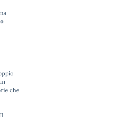
oma
 o
Doppio
 un
erie che
 Il