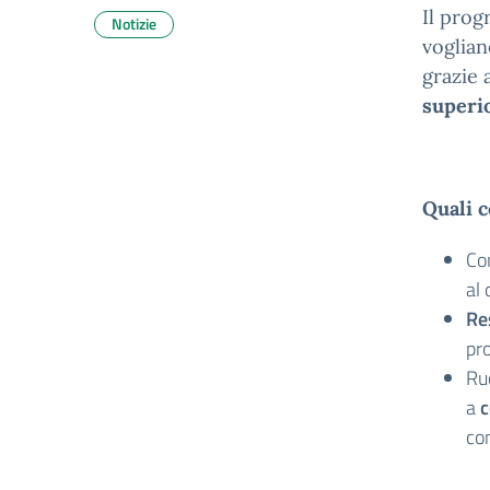
Il prog
Notizie
voglian
grazie
superio
Quali 
Co
al
Re
pro
Ruo
a
c
con