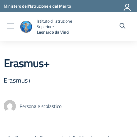
Vai ai contenuti
Vai al menu di navigazione
Vai al footer
Ministero dell'Istruzione e del Merito
Istituto di Istruzione
Superiore
Leonardo da Vinci
Erasmus+
Erasmus+
Personale scolastico