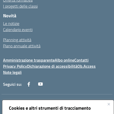
Offerta formativa
I progetti delle classi
Novità
Le notizie
Calendario eventi
Planning attività
Piano annuale attività
Amministrazione trasparente
Albo online
Contatti
Privacy Policy
Dichiarazione di accessibilità
Ob.Access
Note legali
Seguici su:
Indirizzo:
Via Nelson Mandela,7 - 62012 Civitanova Marche (MC)
Cookies e altri strumenti di tracciamento
Centralino:
0733/815931 - 0733/784180
Email:
MCIS00200P@istruzione.it