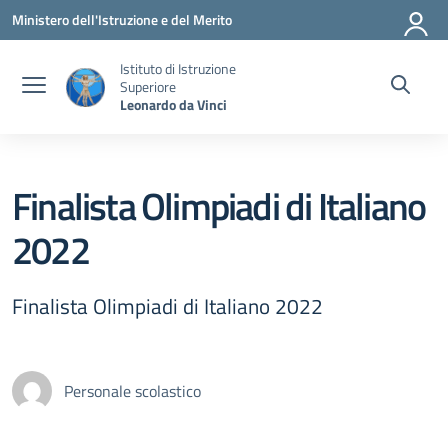
Vai ai contenuti
Vai al menu di navigazione
Vai al footer
Ministero dell'Istruzione e del Merito
Istituto di Istruzione
Superiore
Leonardo da Vinci
Finalista Olimpiadi di Italiano
2022
Finalista Olimpiadi di Italiano 2022
Personale scolastico