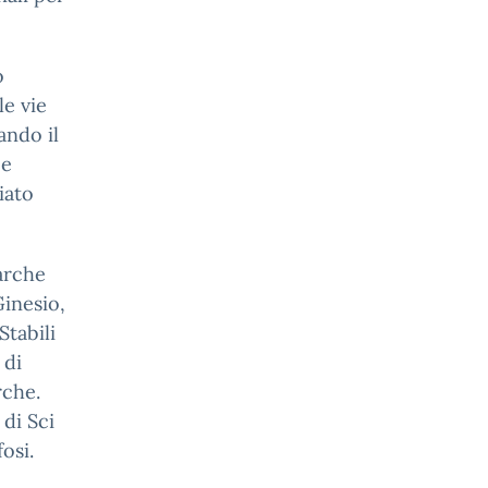
o
e vie
ando il
 e
iato
Marche
Ginesio,
Stabili
 di
rche.
 di Sci
fosi.