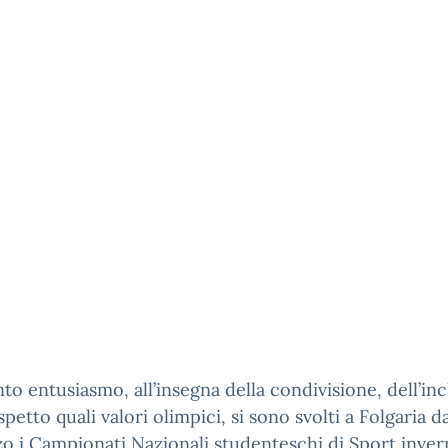
to entusiasmo, all’insegna della condivisione, dell’in
spetto quali valori olimpici, si sono svolti a Folgaria da
o i Campionati Nazionali studenteschi di Sport inver