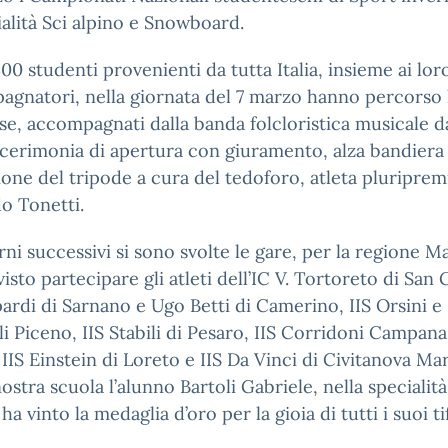
ialità Sci alpino e Snowboard.
300 studenti provenienti da tutta Italia, insieme ai lor
gnatori, nella giornata del 7 marzo hanno percorso l
se, accompagnati dalla banda folcloristica musicale d
a cerimonia di apertura con giuramento, alza bandiera
one del tripode a cura del tedoforo, atleta pluriprem
o Tonetti.
rni successivi si sono svolte le gare, per la regione 
isto partecipare gli atleti dell’IC V. Tortoreto di San 
ardi di Sarnano e Ugo Betti di Camerino, IIS Orsini e 
li Piceno, IIS Stabili di Pesaro, IIS Corridoni Campana
IIS Einstein di Loreto e IIS Da Vinci di Civitanova Ma
nostra scuola l’alunno Bartoli Gabriele, nella specialità
ha vinto la medaglia d’oro per la gioia di tutti i suoi ti