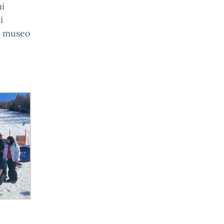
ni
i
al museo