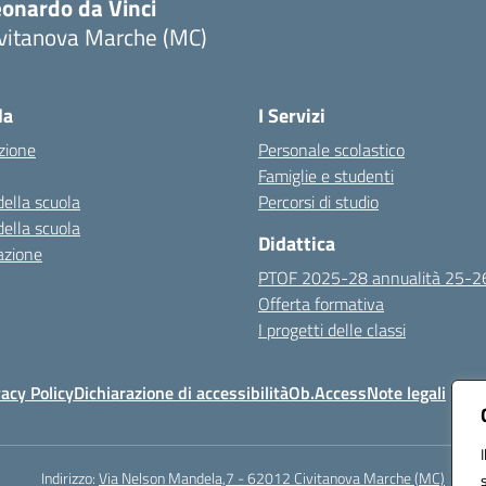
eonardo da Vinci
ivitanova Marche (MC)
Visita la pagina iniziale della scuola
la
I Servizi
zione
Personale scolastico
Famiglie e studenti
della scuola
Percorsi di studio
della scuola
Didattica
azione
PTOF 2025-28 annualità 25-2
Offerta formativa
I progetti delle classi
vacy Policy
Dichiarazione di accessibilità
Ob.Access
Note legali
Indirizzo:
Via Nelson Mandela,7 - 62012 Civitanova Marche (MC)