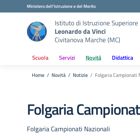
Vai ai contenuti
Vai al menu di navigazione
Vai al footer
Ministero dell'Istruzione e del Merito
Istituto di Istruzione Superiore
Leonardo da Vinci
Civitanova Marche (MC)
Scuola
Servizi
Novità
Didattica
Home
Novità
Notizie
Folgaria Campionati 
Folgaria Campionat
Folgaria Campionati Nazionali