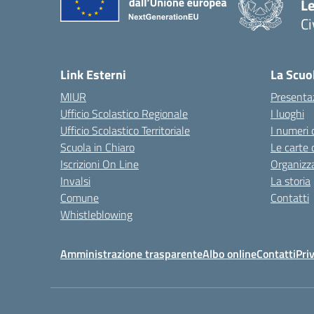
L
C
— 
Link Esterni
La Scuo
MIUR
Presenta
Ufficio Scolastico Regionale
I luoghi
Ufficio Scolastico Territoriale
I numeri 
Scuola in Chiaro
Le carte 
Iscrizioni On Line
Organizz
Invalsi
La storia
Comune
Contatti
Whistleblowing
Amministrazione trasparente
Albo online
Contatti
Pri