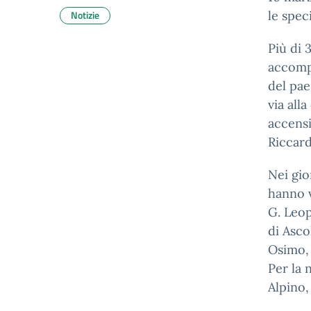
Notizie
le spec
Più di 
accompa
del pae
via all
accensi
Riccard
Nei gio
hanno v
G. Leop
di Asco
Osimo, 
Per la 
Alpino, 