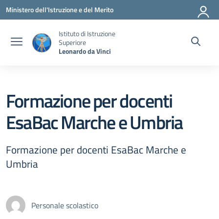
Vai ai contenuti
Vai al menu di navigazione
Vai al footer
Ministero dell'Istruzione e del Merito
Istituto di Istruzione
Superiore
Leonardo da Vinci
Formazione per docenti
EsaBac Marche e Umbria
Formazione per docenti EsaBac Marche e
Umbria
Personale scolastico