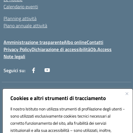
Calendario eventi
Planning attività
Piano annuale attività
Amministrazione trasparente
Albo online
Contatti
Privacy Policy
Dichiarazione di accessibilità
Ob.Access
Note legali
Seguici su:
Indirizzo:
Via Nelson Mandela,7 - 62012 Civitanova Marche (MC)
Cookies e altri strumenti di tracciamento
Centralino:
0733/815931 - 0733/784180
Email:
MCIS00200P@istruzione.it
Il nostro Istituto non utilizza strumenti di profilazione degli utenti -
Posta elettronica certificata (PEC):
MCIS00200P@pec.istruzione.it
sono utilizzati esclusivamente cookies tecnici necessari al
Codice fiscale: 80006860433
corretto funzionamento del sito, alla fruibilità dei servizi
Codice meccanografico:
MCIS00200P
istituzionali e alla sua accessibilità – sono utilizzati, inoltre,