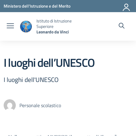
Vai ai contenuti
Vai al menu di navigazione
Vai al footer
Ministero dell'Istruzione e del Merito
Istituto di Istruzione
Superiore
Leonardo da Vinci
I luoghi dell’UNESCO
I luoghi dell'UNESCO
Personale scolastico