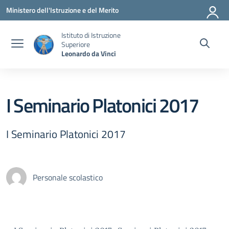
Vai ai contenuti
Vai al menu di navigazione
Vai al footer
Ministero dell'Istruzione e del Merito
Istituto di Istruzione
Superiore
Leonardo da Vinci
I Seminario Platonici 2017
I Seminario Platonici 2017
Personale scolastico