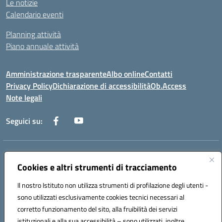
Le notizie
Calendario eventi
Planning attività
Piano annuale attività
Amministrazione trasparente
Albo online
Contatti
Privacy Policy
Dichiarazione di accessibilità
Ob.Access
Note legali
Seguici su:
Indirizzo:
Via Nelson Mandela,7 - 62012 Civitanova Marche (MC)
Cookies e altri strumenti di tracciamento
Centralino:
0733/815931 - 0733/784180
Email:
MCIS00200P@istruzione.it
Il nostro Istituto non utilizza strumenti di profilazione degli utenti -
Posta elettronica certificata (PEC):
MCIS00200P@pec.istruzione.it
sono utilizzati esclusivamente cookies tecnici necessari al
Codice fiscale: 80006860433
corretto funzionamento del sito, alla fruibilità dei servizi
Codice meccanografico:
MCIS00200P
istituzionali e alla sua accessibilità – sono utilizzati, inoltre,