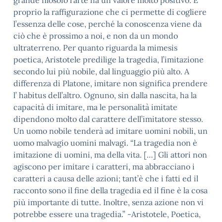
grande filosofo l’arte ha un valore molto positivo. E’
proprio la raffigurazione che ci permette di cogliere
l’essenza delle cose, perché la conoscenza viene da
ciò che è prossimo a noi, e non da un mondo
ultraterreno. Per quanto riguarda la mimesis
poetica, Aristotele predilige la tragedia, l’imitazione
secondo lui più nobile, dal linguaggio più alto. A
differenza di Platone, imitare non significa prendere
l’ habitus dell’altro. Ognuno, sin dalla nascita, ha la
capacità di imitare, ma le personalità imitate
dipendono molto dal carattere dell’imitatore stesso.
Un uomo nobile tenderà ad imitare uomini nobili, un
uomo malvagio uomini malvagi. “La tragedia non è
imitazione di uomini, ma della vita. […] Gli attori non
agiscono per imitare i caratteri, ma abbracciano i
caratteri a causa delle azioni; tant’è che i fatti ed il
racconto sono il fine della tragedia ed il fine è la cosa
più importante di tutte. Inoltre, senza azione non vi
potrebbe essere una tragedia.” -Aristotele, Poetica,