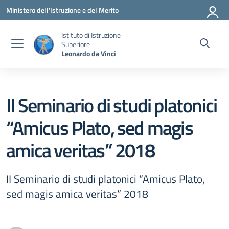
Vai ai contenuti
Vai al menu di navigazione
Vai al footer
Ministero dell'Istruzione e del Merito
Istituto di Istruzione
Superiore
Leonardo da Vinci
II Seminario di studi platonici
“Amicus Plato, sed magis
amica veritas” 2018
II Seminario di studi platonici “Amicus Plato,
sed magis amica veritas” 2018