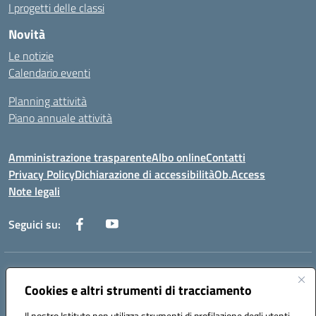
I progetti delle classi
Novità
Le notizie
Calendario eventi
Planning attività
Piano annuale attività
Amministrazione trasparente
Albo online
Contatti
Privacy Policy
Dichiarazione di accessibilità
Ob.Access
Note legali
Seguici su:
Indirizzo:
Via Nelson Mandela,7 - 62012 Civitanova Marche (MC)
Centralino:
Cookies e altri strumenti di tracciamento
0733/815931 - 0733/784180
Email:
MCIS00200P@istruzione.it
Il nostro Istituto non utilizza strumenti di profilazione degli utenti -