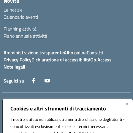
Novità
Le notizie
Calendario eventi
Planning attività
Piano annuale attività
Amministrazione trasparente
Albo online
Contatti
Privacy Policy
Dichiarazione di accessibilità
Ob.Access
Note legali
Seguici su:
Indirizzo:
Via Nelson Mandela,7 - 62012 Civitanova Marche (MC)
Centralino:
Cookies e altri strumenti di tracciamento
0733/815931 - 0733/784180
Email:
MCIS00200P@istruzione.it
Il nostro Istituto non utilizza strumenti di profilazione degli utenti -
Posta elettronica certificata (PEC):
MCIS00200P@pec.istruzione.it
sono utilizzati esclusivamente cookies tecnici necessari al
Codice fiscale: 80006860433