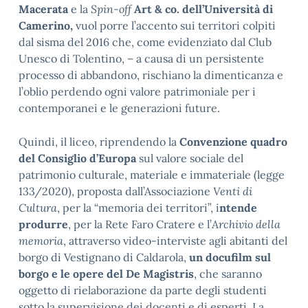
Macerata
e la
Spin-off
Art & co. dell’Università di
Camerino,
vuol porre l’accento sui territori colpiti
dal sisma del 2016 che, come evidenziato dal Club
Unesco di Tolentino, – a causa di un persistente
processo di abbandono, rischiano la dimenticanza e
l’oblio perdendo ogni valore patrimoniale per i
contemporanei e le generazioni future.
Quindi, il liceo, riprendendo la
Convenzione quadro
del Consiglio d’Europa
sul valore sociale del
patrimonio culturale, materiale e immateriale (legge
133/2020), proposta dall’Associazione
Venti di
Cultura
, per la “memoria dei territori”, i
ntende
produrre
, per la Rete Faro Cratere e l’
Archivio della
memoria
, attraverso video-interviste agli abitanti del
borgo di Vestignano di Caldarola,
un docufilm sul
borgo e le opere del De Magistris
, che saranno
oggetto di rielaborazione da parte degli studenti
sotto la supervisione dei docenti e di esperti. La