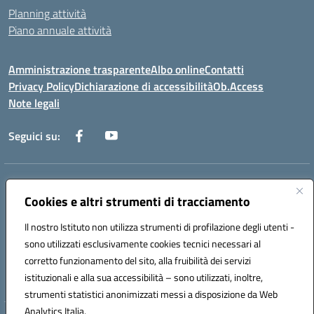
Planning attività
Piano annuale attività
Amministrazione trasparente
Albo online
Contatti
Privacy Policy
Dichiarazione di accessibilità
Ob.Access
Note legali
Seguici su:
Indirizzo:
Via Nelson Mandela,7 - 62012 Civitanova Marche (MC)
Centralino:
Cookies e altri strumenti di tracciamento
0733/815931 - 0733/784180
Email:
MCIS00200P@istruzione.it
Il nostro Istituto non utilizza strumenti di profilazione degli utenti -
Posta elettronica certificata (PEC):
MCIS00200P@pec.istruzione.it
sono utilizzati esclusivamente cookies tecnici necessari al
Codice fiscale: 80006860433
corretto funzionamento del sito, alla fruibilità dei servizi
Codice meccanografico:
MCIS00200P
istituzionali e alla sua accessibilità – sono utilizzati, inoltre,
strumenti statistici anonimizzati messi a disposizione da Web
Analytics Italia.