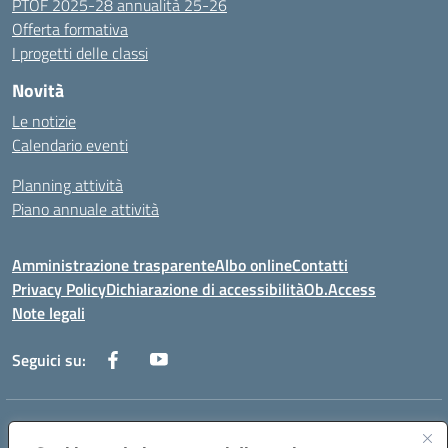
PTOF 2025-28 annualità 25-26
Offerta formativa
I progetti delle classi
Novità
Le notizie
Calendario eventi
Planning attività
Piano annuale attività
Amministrazione trasparente
Albo online
Contatti
Privacy Policy
Dichiarazione di accessibilità
Ob.Access
Note legali
Seguici su:
Indirizzo:
Via Nelson Mandela,7 - 62012 Civitanova Marche (MC)