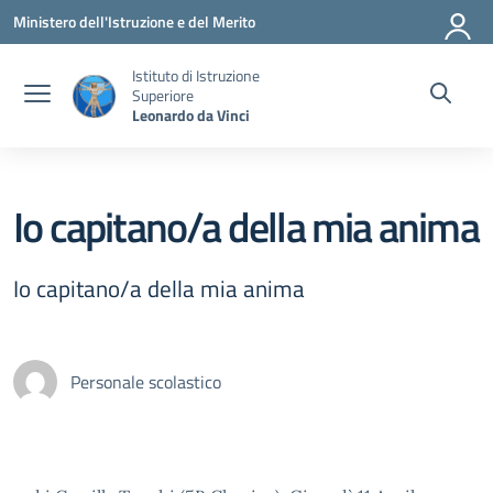
Vai ai contenuti
Vai al menu di navigazione
Vai al footer
Ministero dell'Istruzione e del Merito
Istituto di Istruzione
Superiore
Leonardo da Vinci
Io capitano/a della mia anima
Io capitano/a della mia anima
Personale scolastico