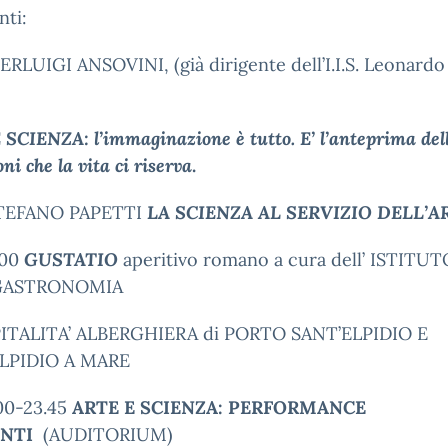
nti:
IERLUIGI ANSOVINI, (già dirigente dell’I.I.S. Leonardo
SCIENZA: l’immaginazione è tutto. E’ l’anteprima del
ni che la vita ci riserva
.
STEFANO PAPETTI
LA SCIENZA AL SERVIZIO DELL’A
.00
GUSTATIO
aperitivo romano a cura dell’ ISTITU
GASTRONOMIA
PITALITA’ ALBERGHIERA di PORTO SANT’ELPIDIO E
LPIDIO A MARE
.00-23.45
ARTE E SCIENZA: PERFORMANCE
ENTI
(AUDITORIUM)