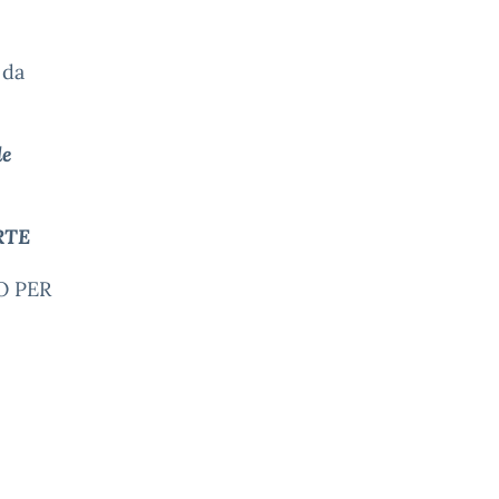
 da
le
RTE
TO PER