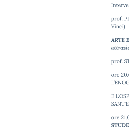
Interve
prof. P
Vinci)
ARTE E 
attrazio
prof. 
ore 20
L’ENO
E L’OS
SANT’E
ore 21
STUD