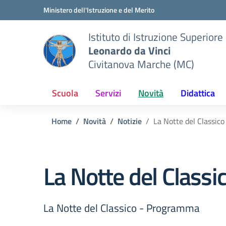
Vai ai contenuti
Vai al menu di navigazione
Vai al footer
Ministero dell'Istruzione e del Merito
Istituto di Istruzione Superiore
Leonardo da Vinci
Civitanova Marche (MC)
Scuola
Servizi
Novità
Didattica
Home
Novità
Notizie
La Notte del Classi
La Notte del Class
La Notte del Classico - Programma