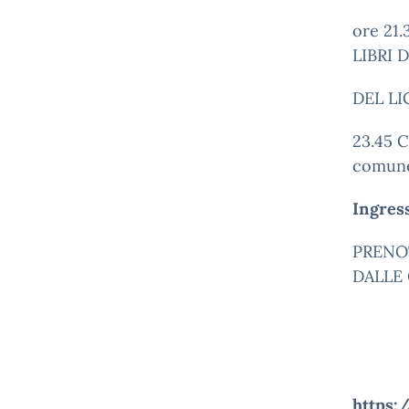
ore 21
LIBRI 
DEL LI
23.45
comune 
Ingres
PRENO
DALLE 
https:/