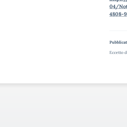
04/Not
4808-9
Pubblicat
Eccetto d