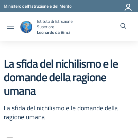
Vai ai contenuti
Vai al menu di navigazione
Vai al footer
Ministero dell'Istruzione e del Merito
Istituto di Istruzione
Superiore
Leonardo da Vinci
La sfida del nichilismo e le
domande della ragione
umana
La sfida del nichilismo e le domande della
ragione umana