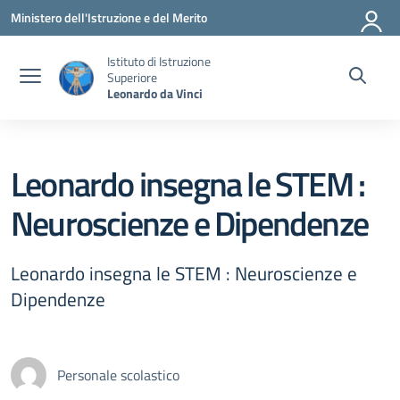
Vai ai contenuti
Vai al menu di navigazione
Vai al footer
Ministero dell'Istruzione e del Merito
Istituto di Istruzione
Superiore
Leonardo da Vinci
Leonardo insegna le STEM :
Neuroscienze e Dipendenze
Leonardo insegna le STEM : Neuroscienze e
Dipendenze
Personale scolastico