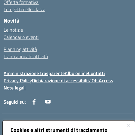
Offerta formativa
I progetti delle classi
Novità
Le notizie
Calendario eventi
Planning attività
Piano annuale attività
Amministrazione trasparente
Albo online
Contatti
Privacy Policy
Dichiarazione di accessibilità
Ob.Access
Note legali
Seguici su:
Indirizzo:
Via Nelson Mandela,7 - 62012 Civitanova Marche (MC)
Centralino:
Cookies e altri strumenti di tracciamento
0733/815931 - 0733/784180