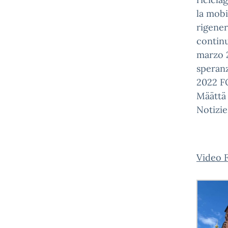
la mobi
rigener
continu
marzo 2
speran
2022 F
Määttä
Notizie
Video 