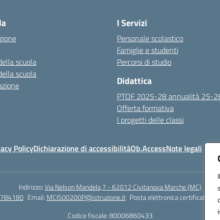
Visita la pagina iniziale della scuola
la
I Servizi
zione
Personale scolastico
Famiglie e studenti
della scuola
Percorsi di studio
della scuola
Didattica
azione
PTOF 2025-28 annualità 25-2
Offerta formativa
I progetti delle classi
vacy Policy
Dichiarazione di accessibilità
Ob.Access
Note legali
Indirizzo:
Via Nelson Mandela,7 - 62012 Civitanova Marche (MC)
/784180
Email:
MCIS00200P@istruzione.it
Posta elettronica certificata (P
Codice fiscale: 80006860433