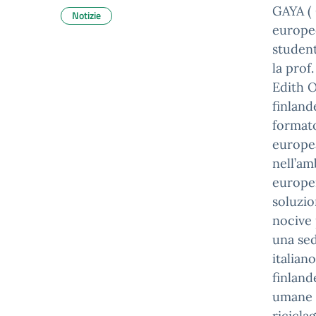
GAYA ( 
Notizie
europeo
student
la prof
Edith O
finlande
format
europe
nell’am
europei
soluzio
nocive 
una sed
italian
finland
umane e
ricicla