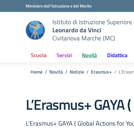
Vai ai contenuti
Vai al menu di navigazione
Vai al footer
Ministero dell'Istruzione e del Merito
Istituto di Istruzione Superiore
Leonardo da Vinci
Civitanova Marche (MC)
Scuola
Servizi
Novità
Didattica
Home
Novità
Notizie
Erasmus+
L’Erasm
L’Erasmus+ GAYA ( 
L’Erasmus+ GAYA ( Global Actions for Yo