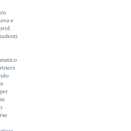
tro
nova e
prof.
studenti
imatico
artners
endo
ze
 per
eam
o
orse
igiosa,