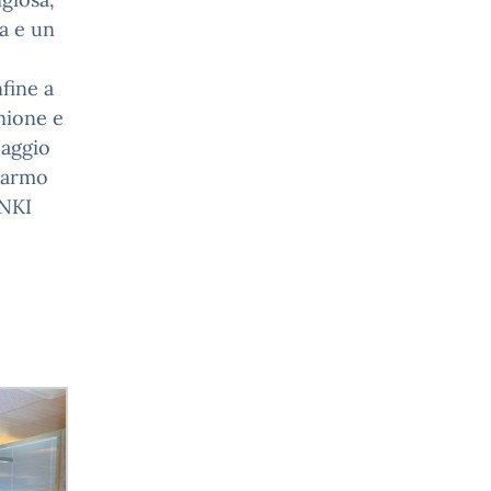
a e un
fine a
nione e
Maggio
Jarmo
NKI