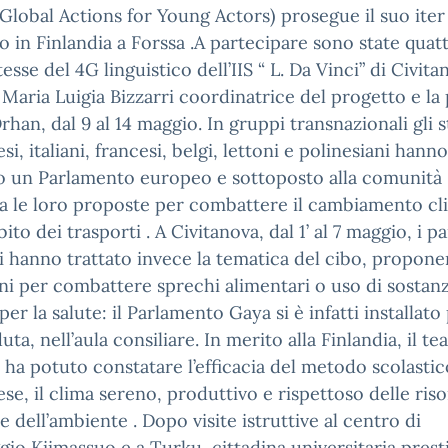
Global Actions for Young Actors) prosegue il suo iter
 in Finlandia a Forssa .A partecipare sono state quat
esse del 4G linguistico dell’IIS “ L. Da Vinci” di Civita
. Maria Luigia Bizzarri coordinatrice del progetto e la 
rhan, dal 9 al 14 maggio. In gruppi transnazionali gli 
si, italiani, francesi, belgi, lettoni e polinesiani hanno
o un Parlamento europeo e sottoposto alla comunità
a le loro proposte per combattere il cambiamento cl
bito dei trasporti . A Civitanova, dal 1’ al 7 maggio, i p
 hanno trattato invece la tematica del cibo, propon
ni per combattere sprechi alimentari o uso di sostan
per la salute: il Parlamento Gaya si è infatti installato
uta, nell’aula consiliare. In merito alla Finlandia, il t
o ha potuto constatare l’efficacia del metodo scolastic
ese, il clima sereno, produttivo e rispettoso delle ris
 dell’ambiente . Dopo visite istruttive al centro di
ggio Kiimassuo e a Turku, cittadina universitaria prest