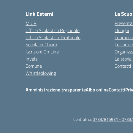
— 
Link Esterni
La Scuo
MIUR
Presenta
Ufficio Scolastico Regionale
I luoghi
Ufficio Scolastico Territoriale
I numeri 
Scuola in Chiaro
Le carte 
Iscrizioni On Line
Organizz
Invalsi
La storia
Comune
Contatti
Whistleblowing
Amministrazione trasparente
Albo online
Contatti
Pri
Centralino:
0733/815931 - 0733