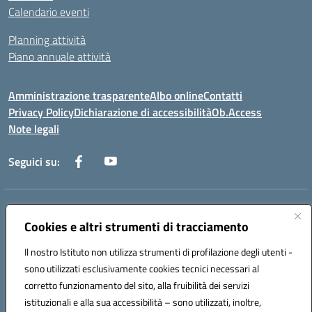
Calendario eventi
Planning attività
Piano annuale attività
Amministrazione trasparente
Albo online
Contatti
Privacy Policy
Dichiarazione di accessibilità
Ob.Access
Note legali
Seguici su:
Indirizzo:
Via Nelson Mandela,7 - 62012 Civitanova Marche (MC)
Cookies e altri strumenti di tracciamento
Centralino:
0733/815931 - 0733/784180
Email:
MCIS00200P@istruzione.it
Il nostro Istituto non utilizza strumenti di profilazione degli utenti -
Posta elettronica certificata (PEC):
MCIS00200P@pec.istruzione.it
sono utilizzati esclusivamente cookies tecnici necessari al
Codice fiscale: 80006860433
corretto funzionamento del sito, alla fruibilità dei servizi
Codice meccanografico:
MCIS00200P
istituzionali e alla sua accessibilità – sono utilizzati, inoltre,