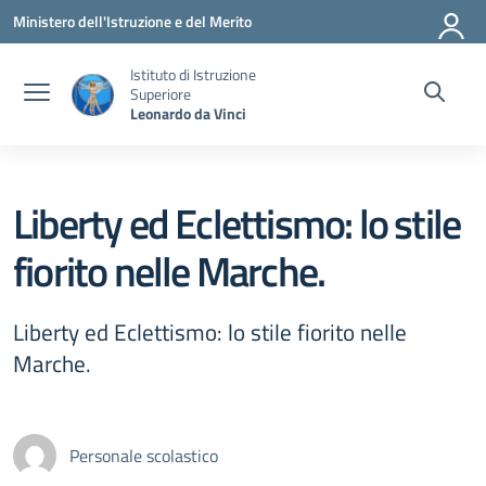
Vai ai contenuti
Vai al menu di navigazione
Vai al footer
Ministero dell'Istruzione e del Merito
Istituto di Istruzione
Superiore
Leonardo da Vinci
Liberty ed Eclettismo: lo stile
fiorito nelle Marche.
Liberty ed Eclettismo: lo stile fiorito nelle
Marche.
Personale scolastico