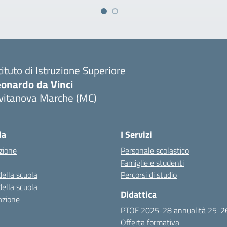
tituto di Istruzione Superiore
eonardo da Vinci
ivitanova Marche (MC)
Visita la pagina iniziale della scuola
la
I Servizi
zione
Personale scolastico
Famiglie e studenti
della scuola
Percorsi di studio
della scuola
Didattica
azione
PTOF 2025-28 annualità 25-2
Offerta formativa