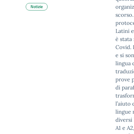
Notizie
organiz
scorso.
protoco
Latini 
è stata
Covid. 
e si so
lingua 
traduzi
prove p
di paraf
trasfor
l’aiuto
lingue 
diversi 
A1 e A2