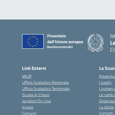
Is
L
C
— 
Link Esterni
La Scuo
MIUR
Presenta
Ufficio Scolastico Regionale
I luoghi
Ufficio Scolastico Territoriale
I numeri 
Scuola in Chiaro
Le carte 
Iscrizioni On Line
Organizz
Invalsi
La storia
Comune
Contatti