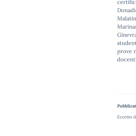
certifi
Donadio
Malati
Marinan
Ginevra
student
prove n
docenti
Pubblicat
Eccetto d