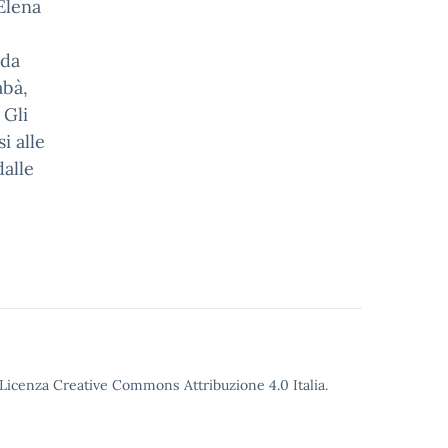
Elena
ada
abà,
 Gli
i alle
dalle
o Licenza Creative Commons Attribuzione 4.0 Italia.