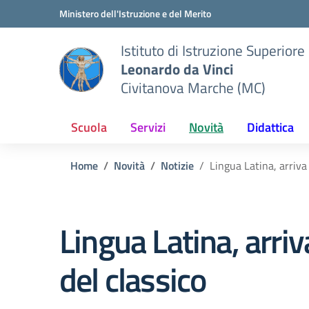
Vai ai contenuti
Vai al menu di navigazione
Vai al footer
Ministero dell'Istruzione e del Merito
Istituto di Istruzione Superiore
Leonardo da Vinci
Civitanova Marche (MC)
Scuola
Servizi
Novità
Didattica
Home
Novità
Notizie
Lingua Latina, arriva 
Lingua Latina, arriv
del classico