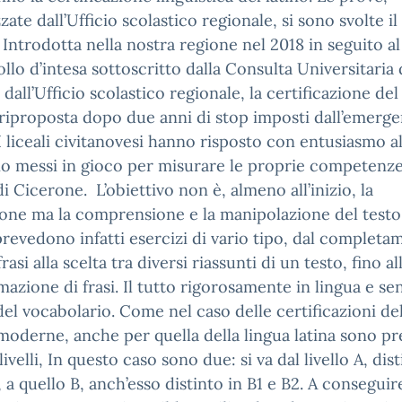
zate dall’Ufficio scolastico regionale, si sono svolte i
 Introdotta nella nostra regione nel 2018 in seguito al
llo d’intesa sottoscritto dalla Consulta Universitaria 
e dall’Ufficio scolastico regionale, la certificazione del
 riproposta dopo due anni di stop imposti dall’emerg
I liceali civitanovesi hanno risposto con entusiasmo al
no messi in gioco per misurare le proprie competenze
di Cicerone. L’obiettivo non è, almeno all’inizio, la
one ma la comprensione e la manipolazione del testo
revedono infatti esercizi di vario tipo, dal completa
rasi alla scelta tra diversi riassunti di un testo, fino al
mazione di frasi. Il tutto rigorosamente in lingua e se
 del vocabolario. Come nel caso delle certificazioni de
moderne, anche per quella della lingua latina sono pre
livelli, In questo caso sono due: si va dal livello A, dist
, a quello B, anch’esso distinto in B1 e B2. A conseguir