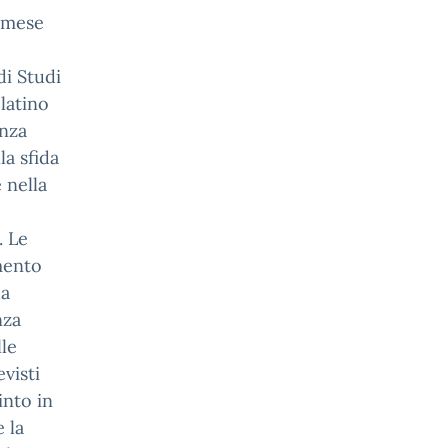
l mese
di Studi
 latino
enza
la sfida
 nella
. Le
mento
la
nza
lle
visti
into in
e la