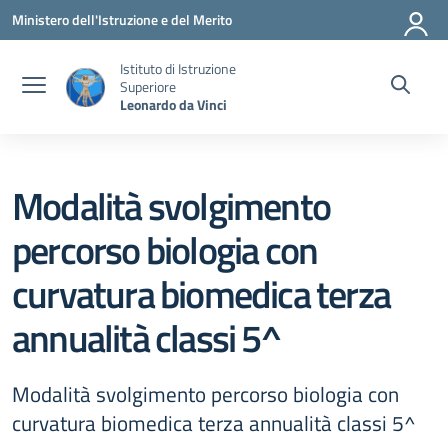
Vai ai contenuti
Vai al menu di navigazione
Vai al footer
Ministero dell'Istruzione e del Merito
Istituto di Istruzione
Superiore
Leonardo da Vinci
Modalità svolgimento
percorso biologia con
curvatura biomedica terza
annualità classi 5^
Modalità svolgimento percorso biologia con
curvatura biomedica terza annualità classi 5^