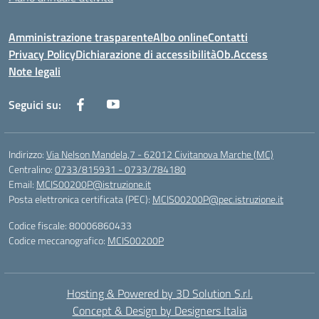
Amministrazione trasparente
Albo online
Contatti
Privacy Policy
Dichiarazione di accessibilità
Ob.Access
Note legali
Seguici su:
Indirizzo:
Via Nelson Mandela,7 - 62012 Civitanova Marche (MC)
Centralino:
0733/815931 - 0733/784180
Email:
MCIS00200P@istruzione.it
Posta elettronica certificata (PEC):
MCIS00200P@pec.istruzione.it
Codice fiscale: 80006860433
Codice meccanografico:
MCIS00200P
Hosting & Powered by 3D Solution S.r.l.
Concept & Design by Designers Italia