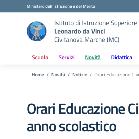
Vai ai contenuti
Vai al menu di navigazione
Vai al footer
Ministero dell'Istruzione e del Merito
Istituto di Istruzione Superiore
Leonardo da Vinci
Civitanova Marche (MC)
Scuola
Servizi
Novità
Didattica
Home
Novità
Notizie
Orari Educazione Civi
Orari Educazione Ci
anno scolastico