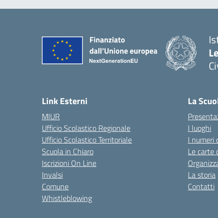
Is
L
C
— 
Link Esterni
La Scuo
MIUR
Presenta
Ufficio Scolastico Regionale
I luoghi
Ufficio Scolastico Territoriale
I numeri 
Scuola in Chiaro
Le carte 
Iscrizioni On Line
Organizz
Invalsi
La storia
Comune
Contatti
Whistleblowing