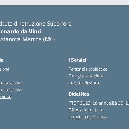
tituto di Istruzione Superiore
eonardo da Vinci
ivitanova Marche (MC)
Visita la pagina iniziale della scuola
la
I Servizi
zione
Personale scolastico
Famiglie e studenti
della scuola
Percorsi di studio
della scuola
Didattica
azione
PTOF 2025-28 annualità 25-2
Offerta formativa
I progetti delle classi