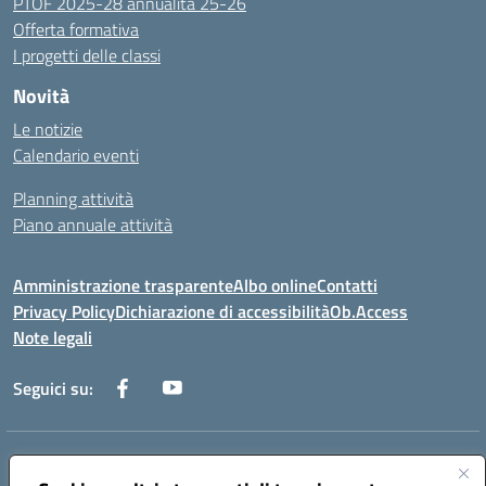
PTOF 2025-28 annualità 25-26
Offerta formativa
I progetti delle classi
Novità
Le notizie
Calendario eventi
Planning attività
Piano annuale attività
Amministrazione trasparente
Albo online
Contatti
Privacy Policy
Dichiarazione di accessibilità
Ob.Access
Note legali
Seguici su:
Indirizzo:
Via Nelson Mandela,7 - 62012 Civitanova Marche (MC)