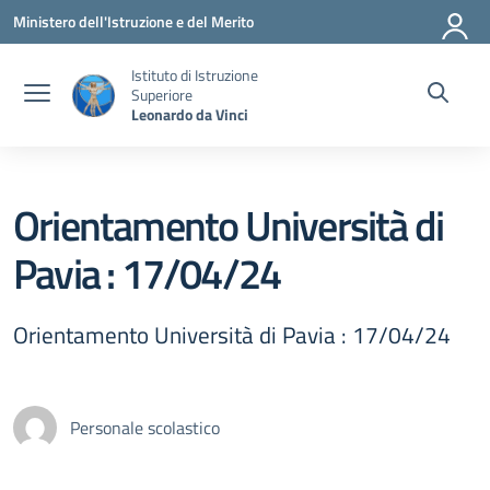
Vai ai contenuti
Vai al menu di navigazione
Vai al footer
Ministero dell'Istruzione e del Merito
Istituto di Istruzione
Superiore
Leonardo da Vinci
Orientamento Università di
Pavia : 17/04/24
Orientamento Università di Pavia : 17/04/24
Personale scolastico