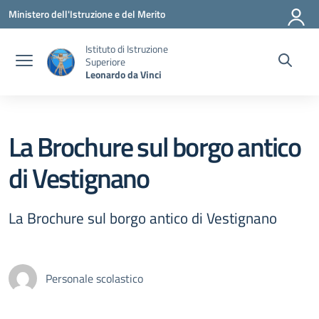
Vai ai contenuti
Vai al menu di navigazione
Vai al footer
Ministero dell'Istruzione e del Merito
Istituto di Istruzione
Superiore
Leonardo da Vinci
La Brochure sul borgo antico
di Vestignano
La Brochure sul borgo antico di Vestignano
Personale scolastico