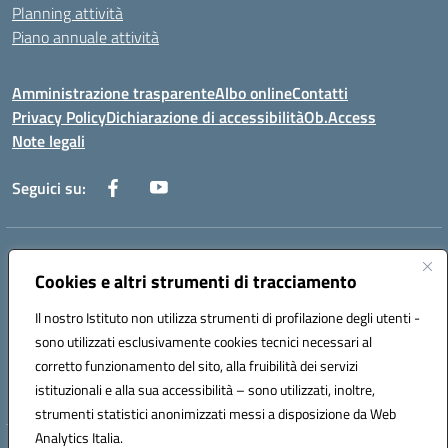
Planning attività
Piano annuale attività
Amministrazione trasparente
Albo online
Contatti
Privacy Policy
Dichiarazione di accessibilità
Ob.Access
Note legali
Seguici su:
Indirizzo:
Via Nelson Mandela,7 - 62012 Civitanova Marche (MC)
Centralino:
Cookies e altri strumenti di tracciamento
0733/815931 - 0733/784180
Email:
MCIS00200P@istruzione.it
Il nostro Istituto non utilizza strumenti di profilazione degli utenti -
Posta elettronica certificata (PEC):
MCIS00200P@pec.istruzione.it
sono utilizzati esclusivamente cookies tecnici necessari al
Codice fiscale: 80006860433
corretto funzionamento del sito, alla fruibilità dei servizi
Codice meccanografico:
MCIS00200P
istituzionali e alla sua accessibilità – sono utilizzati, inoltre,
strumenti statistici anonimizzati messi a disposizione da Web
Analytics Italia.