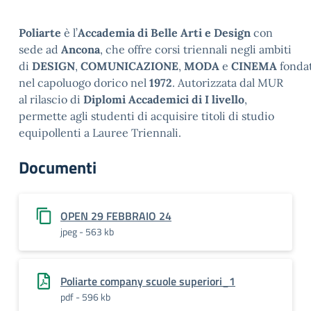
Poliarte
è l’
Accademia di Belle Arti e Design
con
sede ad
Ancona
, che offre corsi triennali negli ambiti
di
DESIGN
,
COMUNICAZIONE
,
MODA
e
CINEMA
fonda
nel capoluogo dorico nel
1972
. Autorizzata dal MUR
al rilascio di
Diplomi Accademici di I livello
,
permette agli studenti di acquisire titoli di studio
equipollenti a Lauree Triennali.
Documenti
OPEN 29 FEBBRAIO 24
jpeg - 563 kb
Poliarte company scuole superiori_1
pdf - 596 kb