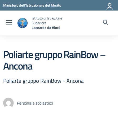
Vai ai contenuti
Vai al menu di navigazione
Vai al footer
Ministero dell'Istruzione e del Merito
Istituto di Istruzione
Superiore
Leonardo da Vinci
Poliarte gruppo RainBow –
Ancona
Poliarte gruppo RainBow - Ancona
Personale scolastico