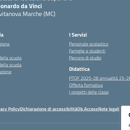
eonardo da Vinci
ivitanova Marche (MC)
Visita la pagina iniziale della scuola
la
I Servizi
zione
Personale scolastico
Famiglie e studenti
della scuola
Percorsi di studio
della scuola
Didattica
azione
PTOF 2025-28 annualità 25-2
Offerta formativa
I progetti delle classi
vacy Policy
Dichiarazione di accessibilità
Ob.Access
Note legali