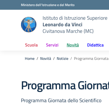
Vai ai contenuti
Vai al menu di navigazione
Vai al footer
Ministero dell'Istruzione e del Merito
Istituto di Istruzione Superiore
Leonardo da Vinci
Civitanova Marche (MC)
Scuola
Servizi
Novità
Didattica
Home
Novità
Notizie
Programma Giornata d
Programma Giornata
Programma Giornata dello Scientifico