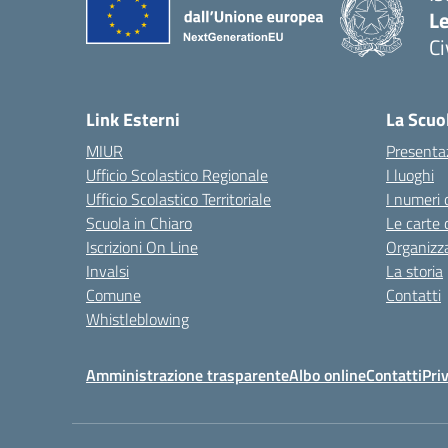
L
C
— 
Link Esterni
La Scuo
MIUR
Presenta
Ufficio Scolastico Regionale
I luoghi
Ufficio Scolastico Territoriale
I numeri 
Scuola in Chiaro
Le carte 
Iscrizioni On Line
Organizz
Invalsi
La storia
Comune
Contatti
Whistleblowing
Amministrazione trasparente
Albo online
Contatti
Pri