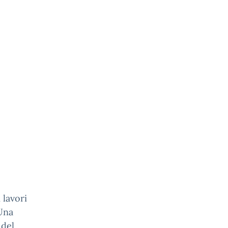
 lavori
 Una
 del