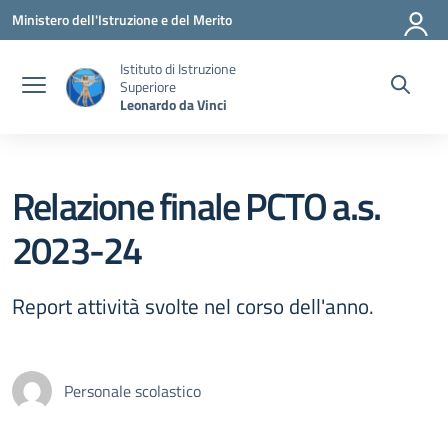
Vai ai contenuti
Vai al menu di navigazione
Vai al footer
Ministero dell'Istruzione e del Merito
Istituto di Istruzione
Superiore
Leonardo da Vinci
Relazione finale PCTO a.s.
2023-24
Report attività svolte nel corso dell'anno.
Personale scolastico