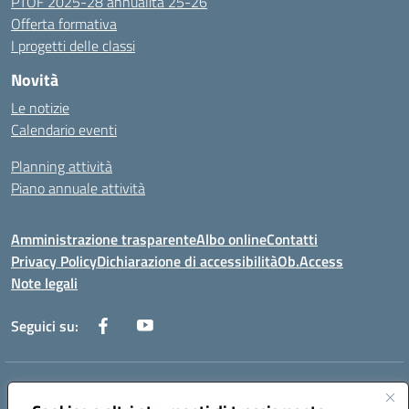
PTOF 2025-28 annualità 25-26
Offerta formativa
I progetti delle classi
Novità
Le notizie
Calendario eventi
Planning attività
Piano annuale attività
Amministrazione trasparente
Albo online
Contatti
Privacy Policy
Dichiarazione di accessibilità
Ob.Access
Note legali
Seguici su:
Indirizzo:
Via Nelson Mandela,7 - 62012 Civitanova Marche (MC)
Centralino:
0733/815931 - 0733/784180