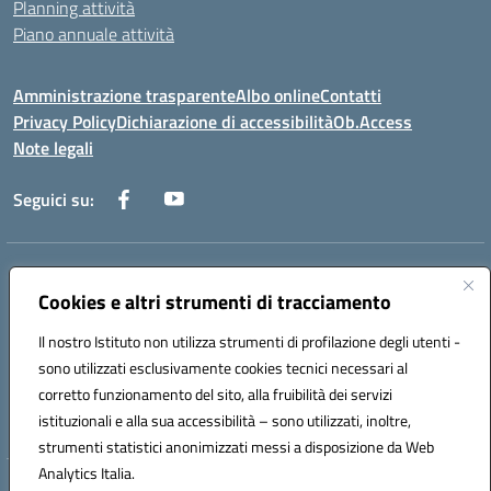
Planning attività
Piano annuale attività
Amministrazione trasparente
Albo online
Contatti
Privacy Policy
Dichiarazione di accessibilità
Ob.Access
Note legali
Seguici su:
Indirizzo:
Via Nelson Mandela,7 - 62012 Civitanova Marche (MC)
Centralino:
Cookies e altri strumenti di tracciamento
0733/815931 - 0733/784180
Email:
MCIS00200P@istruzione.it
Il nostro Istituto non utilizza strumenti di profilazione degli utenti -
Posta elettronica certificata (PEC):
MCIS00200P@pec.istruzione.it
sono utilizzati esclusivamente cookies tecnici necessari al
Codice fiscale: 80006860433
corretto funzionamento del sito, alla fruibilità dei servizi
Codice meccanografico:
MCIS00200P
istituzionali e alla sua accessibilità – sono utilizzati, inoltre,
strumenti statistici anonimizzati messi a disposizione da Web
Analytics Italia.
Hosting & Powered by 3D Solution S.r.l.