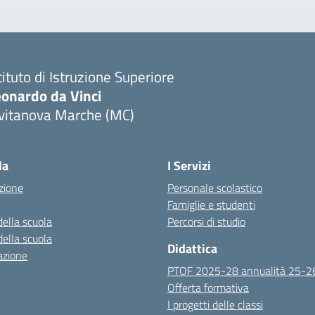
tituto di Istruzione Superiore
eonardo da Vinci
ivitanova Marche (MC)
Visita la pagina iniziale della scuola
la
I Servizi
zione
Personale scolastico
Famiglie e studenti
della scuola
Percorsi di studio
della scuola
Didattica
azione
PTOF 2025-28 annualità 25-2
Offerta formativa
I progetti delle classi