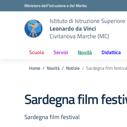
Vai ai contenuti
Vai al menu di navigazione
Vai al footer
Ministero dell'Istruzione e del Merito
Istituto di Istruzione Superiore
Leonardo da Vinci
Civitanova Marche (MC)
Scuola
Servizi
Novità
Didattica
Home
Novità
Notizie
Sardegna film festiva
Sardegna film festi
Sardegna film festival