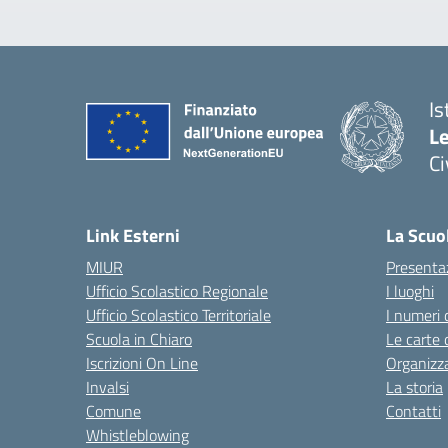
Is
L
C
— 
Link Esterni
La Scuo
MIUR
Presenta
Ufficio Scolastico Regionale
I luoghi
Ufficio Scolastico Territoriale
I numeri 
Scuola in Chiaro
Le carte 
Iscrizioni On Line
Organizz
Invalsi
La storia
Comune
Contatti
Whistleblowing