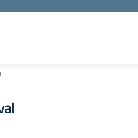
l
val